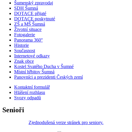
Šumenský zpravodaj
SDH Šumná
DOTACE přijaté
DOTACE poskytnuté
ZŠ a MŠ Šumná
Životní situace
Fotogalerie
Panorama 360°
Historie
Současnost
Internetové odkazy
Znak obce
Kostel Svatého Ducha v Šumné
Místní hřbitov Šumná
Panovníci a prezidenti Českých zemí
Kontaktní formulář
Hlášení rozhlasu
Svozy odpadů
Senioři
Zjednodušená verze stránek pro seniory.