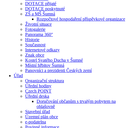
DOTACE přijaté
DOTACE poskytnuté
ZŠ a MŠ Šumná
Rozpočtové hospodaření příspěvkové organizace
Životní situace
Fotogalerie
Panorama 360°
Historie
Současnost
Internetové odkazy
Znak obce
Kostel Svatého Ducha v Šumné
Místní hřbitov Šumná
Panovníci a prezidenti Českých zemí
Úřad
Organizační struktura
Úřední hodiny
Czech POINT
Úřední deska
Doručování občanům s trvalým pobytem na
ohlašovně
Stavební úřad
Územní plán obce
e-podatelna
Povinné informace