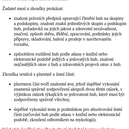
Žadatel musí u zkoušky prokázat:
znalosti právních předpisů upravující členění hub na skupiny
a podskupiny, znalosti znaků jednotlivých skupin a podskupin
hub, požadavků na jejich jakost a zdravotní nezávadnost,
značení, způsob sběru, třídění, zpracování, podmínky jejich
přípravy, skladování, balení a prodeje v navrhovaném
rozsahu,
způsobilost rozlišení hub podle atlasu v knižní nebo
elektronické podobě jedlých a jedovatých hub, znalosti
nejčastějších otrav z hub a zdravotních projevů otrav z hub.
Zkouška sestává z písemné a ústní části:
písemnou část tvoří znalostní test, jehož úspěšné vykonání
znamená správné zodpovězení alespoň dvou třetin otázek, s
výjimkou otázek týkajících se jedovatosti hub, které musí být
zodpovězeny správně všechny,
úspěšné vykonání testu je podmínkou pro absolvování ústní
části (určování hub podle atlasu v knižní nebo elektronické
podobě, zkoušení odborníkem na mykologii).