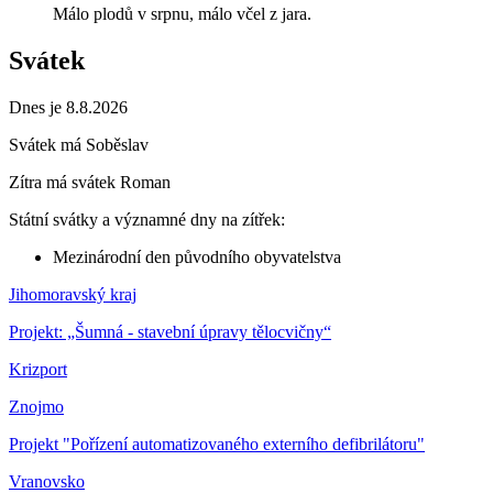
Málo plodů v srpnu, málo včel z jara.
Svátek
Dnes je 8.8.2026
Svátek má
Soběslav
Zítra má svátek
Roman
Státní svátky a významné dny na zítřek:
Mezinárodní den původního obyvatelstva
Jihomoravský kraj
Projekt: „Šumná - stavební úpravy tělocvičny“
Krizport
Znojmo
Projekt "Pořízení automatizovaného externího defibrilátoru"
Vranovsko