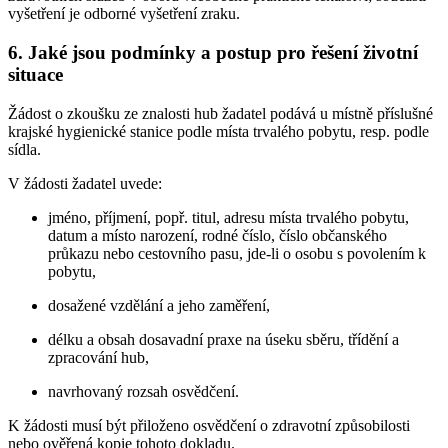
vyšetření je odborné vyšetření zraku.
6. Jaké jsou podmínky a postup pro řešení životní
situace
Žádost o zkoušku ze znalosti hub žadatel podává u místně příslušné
krajské hygienické stanice podle místa trvalého pobytu, resp. podle
sídla.
V žádosti žadatel uvede:
jméno, příjmení, popř. titul, adresu místa trvalého pobytu,
datum a místo narození, rodné číslo, číslo občanského
průkazu nebo cestovního pasu, jde-li o osobu s povolením k
pobytu,
dosažené vzdělání a jeho zaměření,
délku a obsah dosavadní praxe na úseku sběru, třídění a
zpracování hub,
navrhovaný rozsah osvědčení.
K žádosti musí být přiloženo osvědčení o zdravotní způsobilosti
nebo ověřená kopie tohoto dokladu.