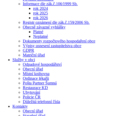
Informace dle zák.č.106⁄1999 Sb.
rok 2024
rok 2025
rok 2026
Registr oznámení dle zák.č.159⁄2006 Sb.
Obecně závazné vyhlášky
Platné
Neplatné
Dokumenty rozpočtového hospodaření obce
Výpisy usnesení zastupitelstva obce
GDPR
Matriční úřad
Služby v obci
Odpadové hospodářství
Obecní úřad
Místní knihovna
Ordinace lékařů
Pošta Partner Šumná
Restaurace KD
Ubytování
Policie ČR
Důležitá telefonní čísla
Kontakty
Obecní úřad
Stavební úřad