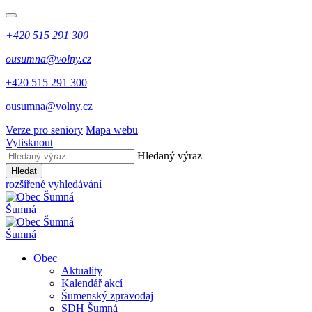
+420 515 291 300
ousumna@volny.cz
+420 515 291 300
ousumna@volny.cz
Verze pro seniory
Mapa webu
Vytisknout
Hledaný výraz
Hledat
rozšířené vyhledávání
Šumná
Šumná
Obec
Aktuality
Kalendář akcí
Šumenský zpravodaj
SDH Šumná