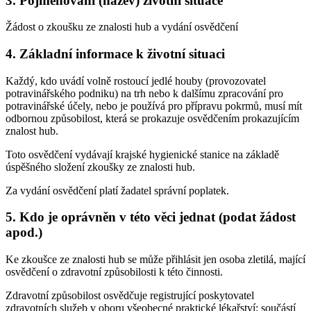
3. Pojmenování (název) životní situace
Žádost o zkoušku ze znalosti hub a vydání osvědčení
4. Základní informace k životní situaci
Každý, kdo uvádí volně rostoucí jedlé houby (provozovatel
potravinářského podniku) na trh nebo k dalšímu zpracování pro
potravinářské účely, nebo je používá pro přípravu pokrmů, musí mít
odbornou způsobilost, která se prokazuje osvědčením prokazujícím
znalost hub.
Toto osvědčení vydávají krajské hygienické stanice na základě
úspěšného složení zkoušky ze znalosti hub.
Za vydání osvědčení platí žadatel správní poplatek.
5. Kdo je oprávněn v této věci jednat (podat žádost
apod.)
Ke zkoušce ze znalosti hub se může přihlásit jen osoba zletilá, mající
osvědčení o zdravotní způsobilosti k této činnosti.
Zdravotní způsobilost osvědčuje registrující poskytovatel
zdravotních služeb v oboru všeobecné praktické lékařství; součástí