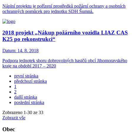
Náplní projektu je pořízení prostředků požární ochrany a osobních
ochranných pomůcek pro jednotku SDH Šumná.
2018 projekt „Nákup požárního vozidla LIAZ CAS
K25 po rekonstrukci“
Datum:
14. 8. 2018
Podpora jednotek sboru dobrovolných hasičů obcí Jihomoravského
kraje na období 2017 – 2020
první stránka
předchozí stránka
1
2
další stránka
poslední stránka
Zobrazeno
1
-
30
ze 33
Zobrazit vše
Obec