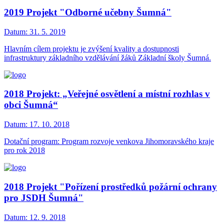
2019 Projekt "Odborné učebny Šumná"
Datum:
31. 5. 2019
Hlavním cílem projektu je zvýšení kvality a dostupnosti
infrastruktury základního vzdělávání žáků Základní školy Šumná.
2018 Projekt: „Veřejné osvětlení a místní rozhlas v
obci Šumná“
Datum:
17. 10. 2018
Dotační program: Program rozvoje venkova Jihomoravského kraje
pro rok 2018
2018 Projekt "Pořízení prostředků požární ochrany
pro JSDH Šumná"
Datum:
12. 9. 2018