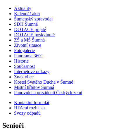
Aktuality
Kalendář akcí
Šumenský zpravodaj
SDH Šumná
DOTACE přijaté
DOTACE poskytnuté
ZŠ a MŠ Šumná
Životní situace
Fotogalerie
Panorama 360°
Historie
Současnost
Internetové odkazy
Znak obce
Kostel Svatého Ducha v Šumné
Místní hřbitov Šumná
Panovníci a prezidenti Českých zemí
Kontaktní formulář
Hlášení rozhlasu
Svozy odpadů
Senioři