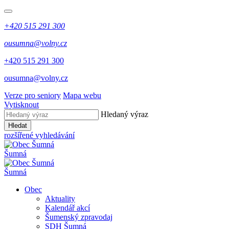
+420 515 291 300
ousumna@volny.cz
+420 515 291 300
ousumna@volny.cz
Verze pro seniory
Mapa webu
Vytisknout
Hledaný výraz
Hledat
rozšířené vyhledávání
Šumná
Šumná
Obec
Aktuality
Kalendář akcí
Šumenský zpravodaj
SDH Šumná