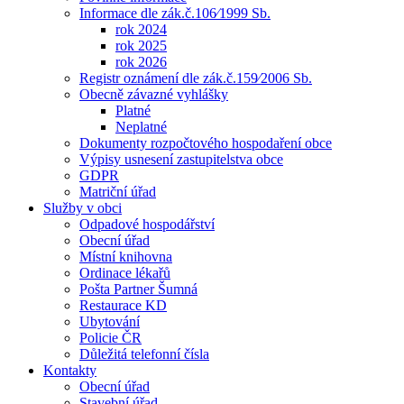
Informace dle zák.č.106⁄1999 Sb.
rok 2024
rok 2025
rok 2026
Registr oznámení dle zák.č.159⁄2006 Sb.
Obecně závazné vyhlášky
Platné
Neplatné
Dokumenty rozpočtového hospodaření obce
Výpisy usnesení zastupitelstva obce
GDPR
Matriční úřad
Služby v obci
Odpadové hospodářství
Obecní úřad
Místní knihovna
Ordinace lékařů
Pošta Partner Šumná
Restaurace KD
Ubytování
Policie ČR
Důležitá telefonní čísla
Kontakty
Obecní úřad
Stavební úřad