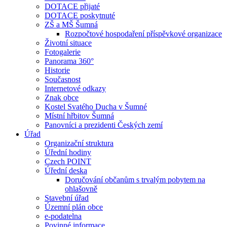
DOTACE přijaté
DOTACE poskytnuté
ZŠ a MŠ Šumná
Rozpočtové hospodaření příspěvkové organizace
Životní situace
Fotogalerie
Panorama 360°
Historie
Současnost
Internetové odkazy
Znak obce
Kostel Svatého Ducha v Šumné
Místní hřbitov Šumná
Panovníci a prezidenti Českých zemí
Úřad
Organizační struktura
Úřední hodiny
Czech POINT
Úřední deska
Doručování občanům s trvalým pobytem na
ohlašovně
Stavební úřad
Územní plán obce
e-podatelna
Povinné informace