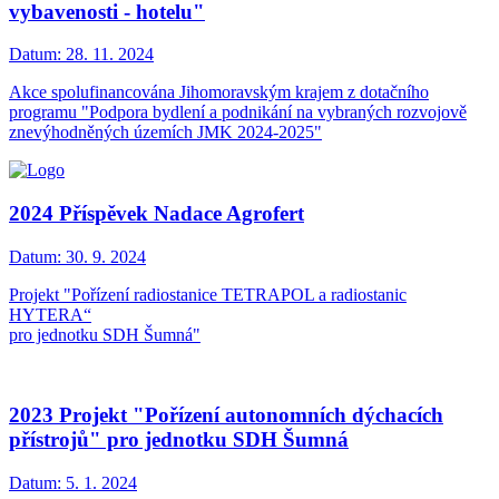
vybavenosti - hotelu"
Datum:
28. 11. 2024
Akce spolufinancována Jihomoravským krajem z dotačního
programu "Podpora bydlení a podnikání na vybraných rozvojově
znevýhodněných územích JMK 2024-2025"
2024 Příspěvek Nadace Agrofert
Datum:
30. 9. 2024
Projekt "Pořízení radiostanice TETRAPOL a radiostanic
HYTERA“
pro jednotku SDH Šumná"
2023 Projekt "Pořízení autonomních dýchacích
přístrojů" pro jednotku SDH Šumná
Datum:
5. 1. 2024