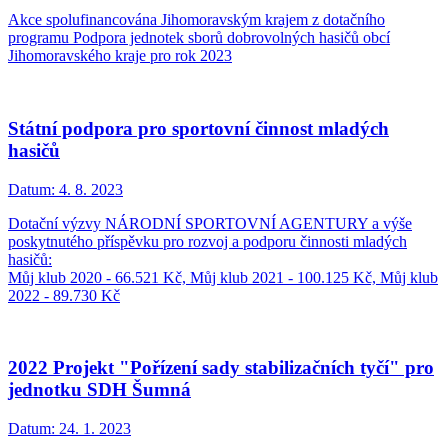
Akce spolufinancována Jihomoravským krajem z dotačního
programu Podpora jednotek sborů dobrovolných hasičů obcí
Jihomoravského kraje pro rok 2023
Státní podpora pro sportovní činnost mladých
hasičů
Datum:
4. 8. 2023
Dotační výzvy NÁRODNÍ SPORTOVNÍ AGENTURY a výše
poskytnutého příspěvku pro rozvoj a podporu činnosti mladých
hasičů:
Můj klub 2020 - 66.521 Kč, Můj klub 2021 - 100.125 Kč, Můj klub
2022 - 89.730 Kč
2022 Projekt "Pořízení sady stabilizačních tyčí" pro
jednotku SDH Šumná
Datum:
24. 1. 2023