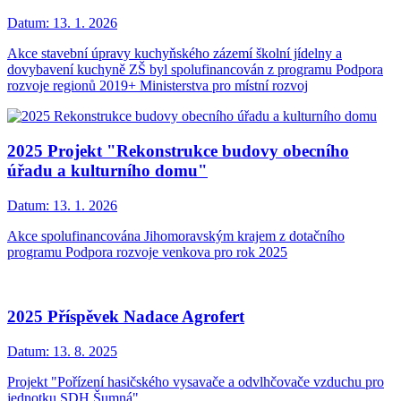
Datum:
13. 1. 2026
Akce stavební úpravy kuchyňského zázemí školní jídelny a
dovybavení kuchyně ZŠ byl spolufinancován z programu Podpora
rozvoje regionů 2019+ Ministerstva pro místní rozvoj
2025 Projekt "Rekonstrukce budovy obecního
úřadu a kulturního domu"
Datum:
13. 1. 2026
Akce spolufinancována Jihomoravským krajem z dotačního
programu Podpora rozvoje venkova pro rok 2025
2025 Příspěvek Nadace Agrofert
Datum:
13. 8. 2025
Projekt "Pořízení hasičského vysavače a odvlhčovače vzduchu pro
jednotku SDH Šumná"