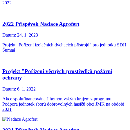
2022
2022 Příspěvek Nadace Agrofert
Datum:
24. 1. 2023
Projekt "Pořízení izolačních dýchacích přístrojů" pro jednotku SDH
Šumná
Projekt "Pořízení věcných prostředků požární
ochrany"
Datum:
6. 1. 2022
Akce spolufinancována Jihomoravským krajem z programu
Podpora jednotek sborů dobrovolných hasičů obcí JMK na období
2021