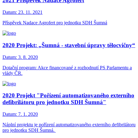
2021 Příspěvek Nadace Agrofert
Datum:
23. 11. 2021
Příspěvek Nadace Agrofert pro jednotku SDH Šumná
2020 Projekt: „Šumná - stavební úpravy tělocvičny“
Datum:
3. 8. 2020
Dotační program: Akce financované z rozhodnutí PS Parlamentu a
vlády ČR.
2020 Projekt "Pořízení automatizovaného externího
defibrilátoru pro jednotku SDH Šumná"
Datum:
7. 1. 2020
Náplní projektu je pořízení automatizovaného externího defibrilátoru
pro jednotku SDH Šumná.