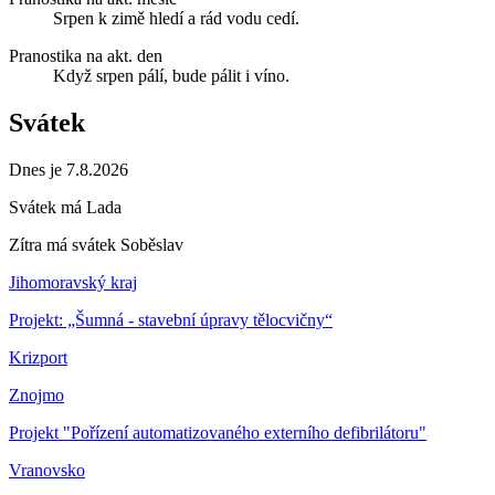
Srpen k zimě hledí a rád vodu cedí.
Pranostika na akt. den
Když srpen pálí, bude pálit i víno.
Svátek
Dnes je 7.8.2026
Svátek má
Lada
Zítra má svátek
Soběslav
Jihomoravský kraj
Projekt: „Šumná - stavební úpravy tělocvičny“
Krizport
Znojmo
Projekt "Pořízení automatizovaného externího defibrilátoru"
Vranovsko