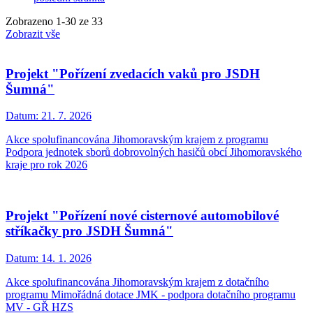
Zobrazeno
1
-
30
ze 33
Zobrazit vše
Projekt "Pořízení zvedacích vaků pro JSDH
Šumná"
Datum:
21. 7. 2026
Akce spolufinancována Jihomoravským krajem z programu
Podpora jednotek sborů dobrovolných hasičů obcí Jihomoravského
kraje pro rok 2026
Projekt "Pořízení nové cisternové automobilové
stříkačky pro JSDH Šumná"
Datum:
14. 1. 2026
Akce spolufinancována Jihomoravským krajem z dotačního
programu Mimořádná dotace JMK - podpora dotačního programu
MV - GŘ HZS