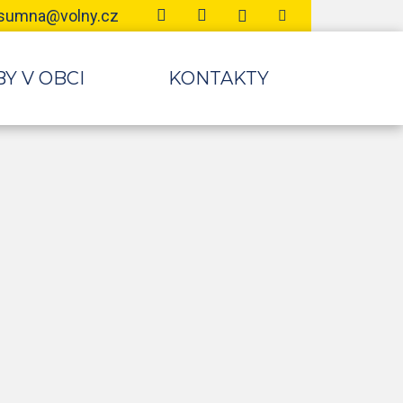
Verze pro seniory
Mapa webu
Vytisknout
sumna@volny.cz
Hledat
Y V OBCI
KONTAKTY