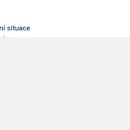
ní situace
 informace
ní situaci
agnetické vlny o kmitočtu do 3 000 GHz šířené prostore
 na daném kmitočtu.
 č. 127/2005 Sb., o elektronických komunikacích a o změ
o elektronických komunikacích), ve znění pozdějších
,