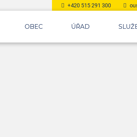
+420 515 291 300
ou
OBEC
ÚŘAD
SLUŽB