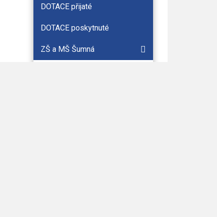
DOTACE přijaté
DOTACE poskytnuté
ZŠ a MŠ Šumná
Životní situace
Fotogalerie
m bez
Panorama 360°
Historie
Současnost
ně
Internetové odkazy
Znak obce