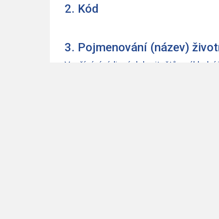
2. Kód
3. Pojmenování (název) život
Využívání rádiových kmitočtů - základní
4. Základní informace k život
Rádiovými kmitočty se rozumí elektrom
zvláštního vedení.
Využíváním kmitočtu se rozumí vysílání
Využívat rádiové kmitočty je dle zákona
některých souvisejících zákonů (zákon 
předpisů, možné:
na základě všeobecného oprávnění