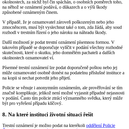
okolnostech, za nichž byl čin spáchán, o osobních poměrech toho,
na něhož se oznámení podává, o důkazech a o výši škody
způsobené oznámeným činem.
V případě, že je oznamovatel zároveň poškozeným nebo jeho
zmocněncem, musí být vyslechnut také o tom, zda žádá, aby soud
rozhodl v trestním řízení o jeho nároku na náhradu škody.
Další možností je podat trestní oznámení písemnou formou. V
takovém případě se doporučuje vylíčit v podání všechny rozhodné
skutečnosti, které o skutku, jeho domnělém pachateli a dalších
okolnostech oznamovatel ví.
Písemné trestní oznámení lze podat doporučeně poštou nebo jej
může oznamovatel osobně donést na podatelnu příslušné instituce a
na kopii si nechat potvrdit jeho přijetí.
Policie se věnuje i anonymním oznámením, ale prověřování se tím
značně komplikuje, jelikož není možné vyjasnit případné nejasnosti
v podání. Často tím policie ztrácí významného svědka, který může
být pro vyřešení případu klíčový.
8. Na které instituci životní situaci řešit
Trestní oznámení je možno podat na kterékoli
oddělení Policie