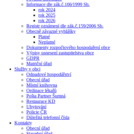
Informace dle zák.č.106⁄1999 Sb.
rok 2024
rok 2025
rok 2026
Registr oznámení dle zák.č.159⁄2006 Sb.
Obecně závazné vyhlášky
Platné
Neplatné
Dokumenty rozpočtového hospodaření obce
Výpisy usnesení zastupitelstva obce
GDPR
Matriční úřad
Služby v obci
Odpadové hospodářství
Obecní úřad
Místní knihovna
Ordinace lékařů
Pošta Partner Šumná
Restaurace KD
Ubytování
Policie ČR
Důležitá telefonní čísla
Kontakty
Obecní úřad
Stavební úřad