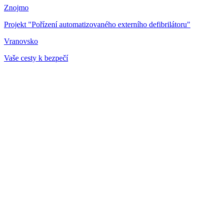
Znojmo
Projekt "Pořízení automatizovaného externího defibrilátoru"
Vranovsko
Vaše cesty k bezpečí