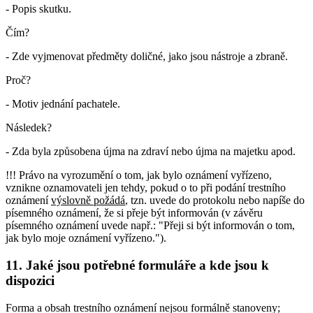
- Popis skutku.
Čím?
- Zde vyjmenovat předměty doličné, jako jsou nástroje a zbraně.
Proč?
- Motiv jednání pachatele.
Následek?
- Zda byla způsobena újma na zdraví nebo újma na majetku apod.
!!! Právo na vyrozumění o tom, jak bylo oznámení vyřízeno,
vznikne oznamovateli jen tehdy, pokud o to při podání trestního
oznámení
výslovně požádá
, tzn. uvede do protokolu nebo napíše do
písemného oznámení, že si přeje být informován (v závěru
písemného oznámení uvede např.: "Přeji si být informován o tom,
jak bylo moje oznámení vyřízeno.").
11. Jaké jsou potřebné formuláře a kde jsou k
dispozici
Forma a obsah trestního oznámení nejsou formálně stanoveny;