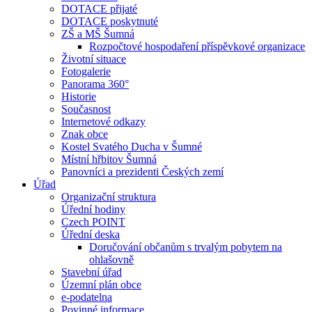
DOTACE přijaté
DOTACE poskytnuté
ZŠ a MŠ Šumná
Rozpočtové hospodaření příspěvkové organizace
Životní situace
Fotogalerie
Panorama 360°
Historie
Současnost
Internetové odkazy
Znak obce
Kostel Svatého Ducha v Šumné
Místní hřbitov Šumná
Panovníci a prezidenti Českých zemí
Úřad
Organizační struktura
Úřední hodiny
Czech POINT
Úřední deska
Doručování občanům s trvalým pobytem na
ohlašovně
Stavební úřad
Územní plán obce
e-podatelna
Povinné informace