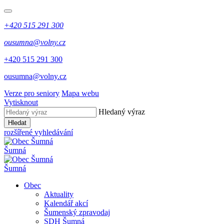
+420 515 291 300
ousumna@volny.cz
+420 515 291 300
ousumna@volny.cz
Verze pro seniory
Mapa webu
Vytisknout
Hledaný výraz
Hledat
rozšířené vyhledávání
Šumná
Šumná
Obec
Aktuality
Kalendář akcí
Šumenský zpravodaj
SDH Šumná