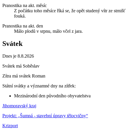
Pranostika na akt. měsíc
Z počátku toho měsíce říká se, že opět studený vítr ze strnišť
fouká.
Pranostika na akt. den
Málo plodů v srpnu, málo včel z jara.
Svátek
Dnes je 8.8.2026
Svátek má
Soběslav
Zítra má svátek
Roman
Státní svátky a významné dny na zítřek:
Mezinárodní den původního obyvatelstva
Jihomoravský kraj
Projekt: „Šumná - stavební úpravy tělocvičny“
Krizport