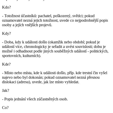
Kdo?
- Totožnost účastníků: pachatel, poškozený, svědci; pokud
oznamovatel nezná jejich totožnost, uvede co nejpodrobnější popis
osoby a jejích vnějších projevů.
Kdy?
- Doba, kdy k události došlo (okamžik nebo období; pokud je
událostí více, chronologicky je seřadit a uvést souvislosti; dobu je
možné i odhadnout podle jiných souběžných událostí - politických,
sportovních, kulturních).
Kde?
- Místo nebo místa, kde k události došlo, příp. kde trestní čin vyšel
najevo nebo byl dokonán; pokud oznamovatel nezná přesnou
dislokaci (adresu), uvede, jak lze místo vyhledat.
Jak?
- Popis jednání všech zúčastněných osob.
Co?