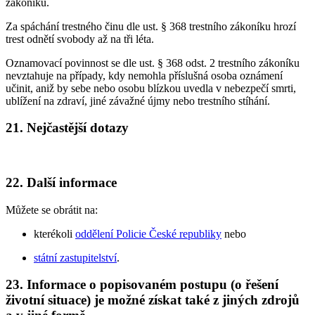
zákoníku.
Za spáchání trestného činu dle ust. § 368 trestního zákoníku hrozí
trest odnětí svobody až na tři léta.
Oznamovací povinnost se dle ust. § 368 odst. 2 trestního zákoníku
nevztahuje na případy, kdy nemohla příslušná osoba oznámení
učinit, aniž by sebe nebo osobu blízkou uvedla v nebezpečí smrti,
ublížení na zdraví, jiné závažné újmy nebo trestního stíhání.
21. Nejčastější dotazy
22. Další informace
Můžete se obrátit na:
kterékoli
oddělení Policie České republiky
nebo
státní zastupitelství
.
23. Informace o popisovaném postupu (o řešení
životní situace) je možné získat také z jiných zdrojů