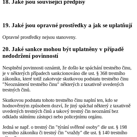
18. Jaké jsou související předpisy
19. Jaké jsou opravné prostředky a jak se uplatňují
Opravné prostředky nejsou stanoveny.
20. Jaké sankce mohou být uplatněny v případě
nedodržení povinností
Nesplnění povinnosti oznámit, že došlo ke spáchání trestného činu,
je v některých případech sankcionováno dle ust. § 368 trestního
zákoníku, které totiž zakotvuje skutkovou podstatu trestného činu
"Neoznámení trestného činu" některých z taxativně uvedených
trestných činů.
Skutkovou podstatu tohoto trestného činu naplní ten, kdo se
hodnověrným způsobem dozví, že jiný spáchal některý z taxativně
uvedených trestných činů a takový trestný čin neoznámí bez
odkladu státnímu zástupci nebo policejnímu orgánu.
Jedná se např. o trestný čin "týrání svěřené osoby" dle ust. § 198
trestního zákoníku či trestný čin "vraždy" dle ust. § 140 trestního