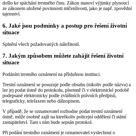
došlo ke spáchání trestného činu. Zákon stanoví výjimky plynoucí
ze zákonem uložené povinnosti mlčenlivosti, jako je např. zpovědní
tajemství.
6. Jaké jsou podmínky a postup pro řešení životní
situace
Splnění všech požadovaných náležitostí.
7. Jakým způsobem můžete zahájit řešení životní
situace
Podáním trestního oznámení na příslušnou instituci.
Trestní oznámení se posuzuje podle obsahu (nikoliv podle názvu) a
lze jej podat ústně do protokolu, písemně či v elektronické podobě
podepsané elektronicky podle zvláštních právních předpisů,
telegraficky, telefaxem nebo dálnopisem.
V případě, že se oznamovatel rozhodne podat trestní oznámení
ústně, může osobně zajít na kterékoliv policejní oddělení či státní
zastupitelství. Tam s ním bude sepsán protokol.
Při podání trestního oznámení je oznamovatel vyslechnut o