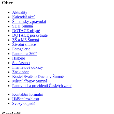
Obec
Aktuality
Kalendář akcí
Šumenský zpravodaj
SDH Šumná
DOTACE přijaté
DOTACE poskytnuté
ZŠ a MŠ Šumná
Životní situace
Fotogalerie
Panorama 360°
Historie
Současnost
Internetové odkazy
Znak obce
Kostel Svatého Ducha v Šumné
Místní hřbitov Šumná
Panovníci a prezidenti Českých zemí
Kontaktní formulář
Hlášení rozhlasu
Svozy odpadů