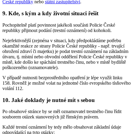
České republiky
nebo
státní zastupitelství
.
9. Kde, s kým a kdy životní situaci řešit
Pochopitelně platí povinnost jakékoli součásti Policie České
republiky přijmout podání (trestní oznámení) od kohokoli.
Nejefektivnější (zejména v situaci, kdy předpokládáme potřebu
okamžité reakce ze strany Policie České republiky - např. trvající
ohrožení zdraví či majetku) je podat trestní oznámení na základním
útvaru, tj. místní nebo obvodní oddělení Policie České republiky v
místě, kde došlo ke spáchání trestného činu, nebo v místě bydliště
poškozeného (oznamovatele).
V případě nutnosti bezprostředního opatření je lépe využít linku
158. Rovněž je možné volat na jednotné číslo evropského tísňového
volání 112.
10. Jaké doklady je nutné mít s sebou
Po obsahové stránce by se měl oznamovatel trestného činu řídit
souborem otázek stanovených již římským právem.
Každé trestní oznámení by tedy mělo obsahovat základní údaje
odpovídající na tyto otázky: