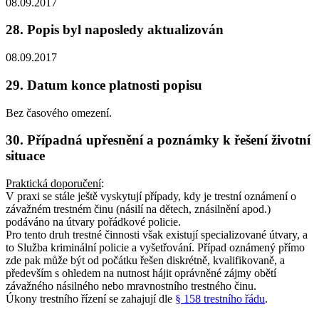
08.09.2017
28. Popis byl naposledy aktualizován
08.09.2017
29. Datum konce platnosti popisu
Bez časového omezení.
30. Případná upřesnění a poznámky k řešení životní
situace
Praktická doporučení
:
V praxi se stále ještě vyskytují případy, kdy je trestní oznámení o
závažném trestném činu (násilí na dětech, znásilnění apod.)
podáváno na útvary pořádkové policie.
Pro tento druh trestné činnosti však existují specializované útvary, a
to Služba kriminální policie a vyšetřování. Případ oznámený přímo
zde pak může být od počátku řešen diskrétně, kvalifikovaně, a
především s ohledem na nutnost hájit oprávněné zájmy obětí
závažného násilného nebo mravnostního trestného činu.
Úkony trestního řízení se zahajují dle
§ 158 trestního řádu
.