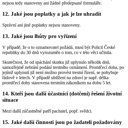
nejsou tedy stanoveny ani žádné předepsané formuláře.
12. Jaké jsou poplatky a jak je lze uhradit
Správní ani jiné poplatky nejsou stanoveny.
13. Jaké jsou lhůty pro vyřízení
V případě, že o to oznamovatel požádá, musí být Policií České
republiky do 30 dnů vyrozuměn o tom, co v této věci učinila.
Skutečnost, že od spáchání skutku již uplynulo několik dnů,
samozřejmě nebrání podání trestního oznámení. Promlčecí doba, po
jejímž uplynutí již není možno provést trestní řízení, se pohybuje
řádově v letech. V případě ublížení na zdraví je např. délka
promlčecí doby stanovena trestním zákoníkem na dobu 5 let.
14. Kteří jsou další účastníci (dotčení) řešení životní
situace
Mezi další zúčastněné patří pachatel, popř. svědci.
15. Jaké další činnosti jsou po žadateli požadovány