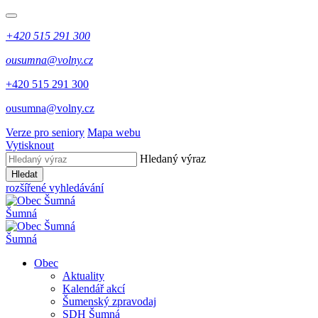
+420 515 291 300
ousumna@volny.cz
+420 515 291 300
ousumna@volny.cz
Verze pro seniory
Mapa webu
Vytisknout
Hledaný výraz
Hledat
rozšířené vyhledávání
Šumná
Šumná
Obec
Aktuality
Kalendář akcí
Šumenský zpravodaj
SDH Šumná