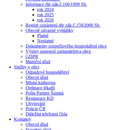
Informace dle zák.č.106⁄1999 Sb.
rok 2024
rok 2025
rok 2026
Registr oznámení dle zák.č.159⁄2006 Sb.
Obecně závazné vyhlášky
Platné
Neplatné
Dokumenty rozpočtového hospodaření obce
Výpisy usnesení zastupitelstva obce
GDPR
Matriční úřad
Služby v obci
Odpadové hospodářství
Obecní úřad
Místní knihovna
Ordinace lékařů
Pošta Partner Šumná
Restaurace KD
Ubytování
Policie ČR
Důležitá telefonní čísla
Kontakty
Obecní úřad
Stavební úřad