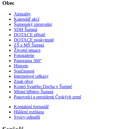
Obec
Aktuality
Kalendář akcí
Šumenský zpravodaj
SDH Šumná
DOTACE přijaté
DOTACE poskytnuté
ZŠ a MŠ Šumná
Životní situace
Fotogalerie
Panorama 360°
Historie
Současnost
Internetové odkazy
Znak obce
Kostel Svatého Ducha v Šumné
Místní hřbitov Šumná
Panovníci a prezidenti Českých zemí
Kontaktní formulář
Hlášení rozhlasu
Svozy odpadů