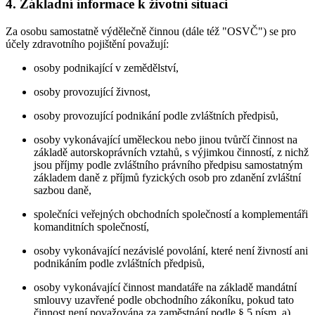
4. Základní informace k životní situaci
Za osobu samostatně výdělečně činnou (dále též "OSVČ") se pro
účely zdravotního pojištění považují:
osoby podnikající v zemědělství,
osoby provozující živnost,
osoby provozující podnikání podle zvláštních předpisů,
osoby vykonávající uměleckou nebo jinou tvůrčí činnost na
základě autorskoprávních vztahů, s výjimkou činností, z nichž
jsou příjmy podle zvláštního právního předpisu samostatným
základem daně z příjmů fyzických osob pro zdanění zvláštní
sazbou daně,
společníci veřejných obchodních společností a komplementáři
komanditních společností,
osoby vykonávající nezávislé povolání, které není živností ani
podnikáním podle zvláštních předpisů,
osoby vykonávající činnost mandatáře na základě mandátní
smlouvy uzavřené podle obchodního zákoníku, pokud tato
činnost není považována za zaměstnání podle § 5 písm. a)