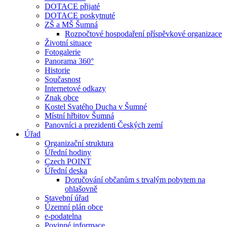
DOTACE přijaté
DOTACE poskytnuté
ZŠ a MŠ Šumná
Rozpočtové hospodaření příspěvkové organizace
Životní situace
Fotogalerie
Panorama 360°
Historie
Současnost
Internetové odkazy
Znak obce
Kostel Svatého Ducha v Šumné
Místní hřbitov Šumná
Panovníci a prezidenti Českých zemí
Úřad
Organizační struktura
Úřední hodiny
Czech POINT
Úřední deska
Doručování občanům s trvalým pobytem na
ohlašovně
Stavební úřad
Územní plán obce
e-podatelna
Povinné informace