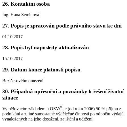
26. Kontaktní osoba
Ing. Hana Semínová
27. Popis je zpracován podle právního stavu ke dni
01.10.2017
28. Popis byl naposledy aktualizován
15.10.2017
29. Datum konce platnosti popisu
Bez časového omezení.
30. Případná upřesnění a poznámky k řešení životní
situace
Vyměřovacím základem u OSVČ je (od roku 2006) 50 % příjmu z
podnikání a z jiné samostatné výdělečné činnosti po odpočtu výdajů
vynaložených na jeho dosažení, zajištění a udržení.