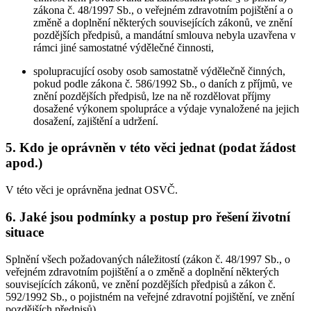
zákona č. 48/1997 Sb., o veřejném zdravotním pojištění a o
změně a doplnění některých souvisejících zákonů, ve znění
pozdějších předpisů, a mandátní smlouva nebyla uzavřena v
rámci jiné samostatné výdělečné činnosti,
spolupracující osoby osob samostatně výdělečně činných,
pokud podle zákona č. 586/1992 Sb., o daních z příjmů, ve
znění pozdějších předpisů, lze na ně rozdělovat příjmy
dosažené výkonem spolupráce a výdaje vynaložené na jejich
dosažení, zajištění a udržení.
5. Kdo je oprávněn v této věci jednat (podat žádost
apod.)
V této věci je oprávněna jednat OSVČ.
6. Jaké jsou podmínky a postup pro řešení životní
situace
Splnění všech požadovaných náležitostí (zákon č. 48/1997 Sb., o
veřejném zdravotním pojištění a o změně a doplnění některých
souvisejících zákonů, ve znění pozdějších předpisů a zákon č.
592/1992 Sb., o pojistném na veřejné zdravotní pojištění, ve znění
pozdějších předpisů).