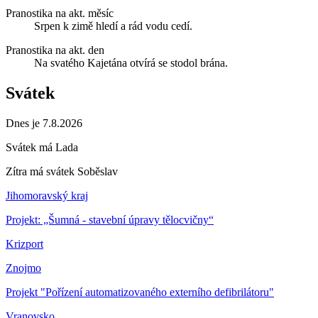
Pranostika na akt. měsíc
Srpen k zimě hledí a rád vodu cedí.
Pranostika na akt. den
Na svatého Kajetána otvírá se stodol brána.
Svátek
Dnes je 7.8.2026
Svátek má
Lada
Zítra má svátek
Soběslav
Jihomoravský kraj
Projekt: „Šumná - stavební úpravy tělocvičny“
Krizport
Znojmo
Projekt "Pořízení automatizovaného externího defibrilátoru"
Vranovsko