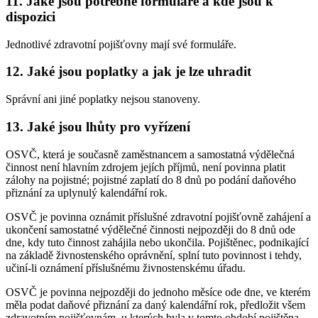
11. Jaké jsou potřebné formuláře a kde jsou k
dispozici
Jednotlivé zdravotní pojišťovny mají své formuláře.
12. Jaké jsou poplatky a jak je lze uhradit
Správní ani jiné poplatky nejsou stanoveny.
13. Jaké jsou lhůty pro vyřízení
OSVČ, která je současně zaměstnancem a samostatná výdělečná
činnost není hlavním zdrojem jejích příjmů, není povinna platit
zálohy na pojistné; pojistné zaplatí do 8 dnů po podání daňového
přiznání za uplynulý kalendářní rok.
OSVČ je povinna oznámit příslušné zdravotní pojišťovně zahájení a
ukončení samostatné výdělečné činnosti nejpozději do 8 dnů ode
dne, kdy tuto činnost zahájila nebo ukončila. Pojištěnec, podnikající
na základě živnostenského oprávnění, splní tuto povinnost i tehdy,
učiní-li oznámení příslušnému živnostenskému úřadu.
OSVČ je povinna nejpozději do jednoho měsíce ode dne, ve kterém
měla podat daňové přiznání za daný kalendářní rok, předložit všem
zdravotním pojišťovnám, u kterých byla v tomto období pojištěna,