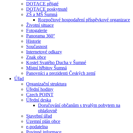
DOTACE přijaté
DOTACE poskytnuté
ZŠ a MŠ Šumná
Rozpočtové hospodaření příspěvkové organizace
Životní situace
Fotogalerie
Panorama 360°
Historie
Současnost
Internetové odkazy
Znak obce
Kostel Svatého Ducha v Šumné
Místní hřbitov Šumná
Panovníci a prezidenti Českých zemí
Úřad
Organizační struktura
Úřední hodiny
Czech POINT
Úřední deska
Doručování občanům s trvalým pobytem na
ohlašovně
Stavební úřad
Územní plán obce
e-podatelna
Povinné informace