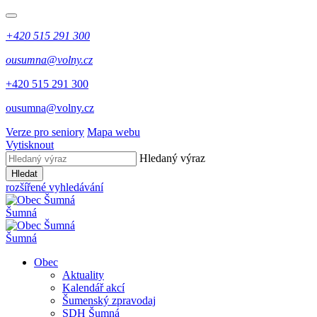
+420 515 291 300
ousumna@volny.cz
+420 515 291 300
ousumna@volny.cz
Verze pro seniory
Mapa webu
Vytisknout
Hledaný výraz
Hledat
rozšířené vyhledávání
Šumná
Šumná
Obec
Aktuality
Kalendář akcí
Šumenský zpravodaj
SDH Šumná