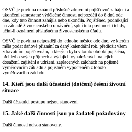
OSVČ je povinna oznámit příslušné zdravotní pojišťovně zahájení a
ukončení samostatné výdělečné činnosti nejpozději do 8 dnů ode
dne, kdy tuto činnost zahájila nebo ukončila. Pojištěnec, podnikající
na základě živnostenského oprávnění, splní tuto povinnost i tehdy,
učiní-li oznámení příslušnému živnostenskému úřadu.
OSVČ je povinna nejpozději do jednoho měsíce ode dne, ve kterém
měla podat daňové přiznání za daný kalendářní rok, předložit všem
zdravotním pojišťovnám, u kterých byla v tomto období pojištěna,
přehled o svých příjmech a výdajích vynaložených na jejich
dosažení, zajištění a udržení, zaplacených zálohách na pojistné,
vyměřovacím základu a pojistném vypočteném z tohoto
vyměřovacího základu.
14. Kteří jsou další účastníci (dotčení) řešení životní
situace
Další účastníci postupu nejsou stanoveni.
15. Jaké další činnosti jsou po žadateli požadovány
Další činnosti nejsou stanoveny.