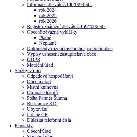
Informace dle zák.č.106⁄1999 Sb.
rok 2024
rok 2025
rok 2026
Registr oznámení dle zák.č.159⁄2006 Sb.
Obecně závazné vyhlášky
Platné
Neplatné
Dokumenty rozpočtového hospodaření obce
Výpisy usnesení zastupitelstva obce
GDPR
Matriční úřad
Služby v obci
Odpadové hospodářství
Obecní úřad
Místní knihovna
Ordinace lékařů
Pošta Partner Šumná
Restaurace KD
Ubytování
Policie ČR
Důležitá telefonní čísla
Kontakty
Obecní úřad
Stavební úřad