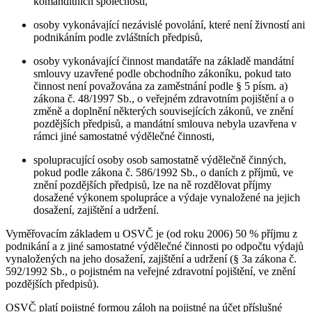
komanditních společností,
osoby vykonávající nezávislé povolání, které není živností ani
podnikáním podle zvláštních předpisů,
osoby vykonávající činnost mandatáře na základě mandátní
smlouvy uzavřené podle obchodního zákoníku, pokud tato
činnost není považována za zaměstnání podle § 5 písm. a)
zákona č. 48/1997 Sb., o veřejném zdravotním pojištění a o
změně a doplnění některých souvisejících zákonů, ve znění
pozdějších předpisů, a mandátní smlouva nebyla uzavřena v
rámci jiné samostatné výdělečné činnosti,
spolupracující osoby osob samostatně výdělečně činných,
pokud podle zákona č. 586/1992 Sb., o daních z příjmů, ve
znění pozdějších předpisů, lze na ně rozdělovat příjmy
dosažené výkonem spolupráce a výdaje vynaložené na jejich
dosažení, zajištění a udržení.
Vyměřovacím základem u OSVČ je (od roku 2006) 50 % příjmu z
podnikání a z jiné samostatné výdělečné činnosti po odpočtu výdajů
vynaložených na jeho dosažení, zajištění a udržení (§ 3a zákona č.
592/1992 Sb., o pojistném na veřejné zdravotní pojištění, ve znění
pozdějších předpisů).
OSVČ platí pojistné formou záloh na pojistné na účet příslušné