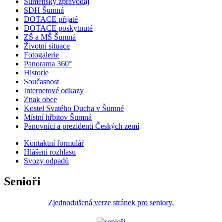
Šumenský zpravodaj
SDH Šumná
DOTACE přijaté
DOTACE poskytnuté
ZŠ a MŠ Šumná
Životní situace
Fotogalerie
Panorama 360°
Historie
Současnost
Internetové odkazy
Znak obce
Kostel Svatého Ducha v Šumné
Místní hřbitov Šumná
Panovníci a prezidenti Českých zemí
Kontaktní formulář
Hlášení rozhlasu
Svozy odpadů
Senioři
Zjednodušená verze stránek pro seniory.