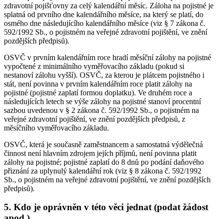
zdravotní pojišťovny za celý kalendářní měsíc. Záloha na pojistné je
splatná od prvního dne kalendářního měsíce, na který se platí, do
osmého dne následujícího kalendářního měsíce (viz § 7 zákona č.
592/1992 Sb., o pojistném na veřejné zdravotní pojištění, ve znění
pozdějších předpisů).
OSVČ v prvním kalendářním roce hradí měsíční zálohy na pojistné
vypočtené z minimálního vyměřovacího základu (pokud si
nestanoví zálohu vyšší). OSVČ, za kterou je plátcem pojistného i
stát, není povinna v prvním kalendářním roce platit zálohy na
pojistné (pojistné zaplatí formou doplatku). Ve druhém roce a
následujících letech se výše zálohy na pojistné stanoví procentní
sazbou uvedenou v § 2 zákona č. 592/1992 Sb., o pojistném na
veřejné zdravotní pojištění, ve znění pozdějších předpisů, z
měsíčního vyměřovacího základu.
OSVČ, která je současně zaměstnancem a samostatná výdělečná
činnost není hlavním zdrojem jejích příjmů, není povinna platit
zálohy na pojistné; pojistné zaplatí do 8 dnů po podání daňového
přiznání za uplynulý kalendářní rok (viz § 8 zákona č. 592/1992
Sb., o pojistném na veřejné zdravotní pojištění, ve znění pozdějších
předpisů).
5. Kdo je oprávněn v této věci jednat (podat žádost
apod.)