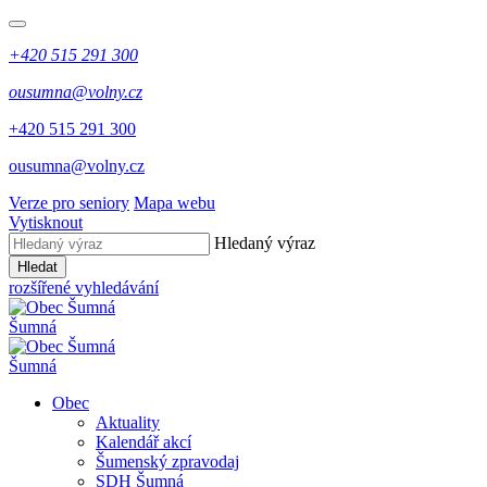
+420 515 291 300
ousumna@volny.cz
+420 515 291 300
ousumna@volny.cz
Verze pro seniory
Mapa webu
Vytisknout
Hledaný výraz
Hledat
rozšířené vyhledávání
Šumná
Šumná
Obec
Aktuality
Kalendář akcí
Šumenský zpravodaj
SDH Šumná