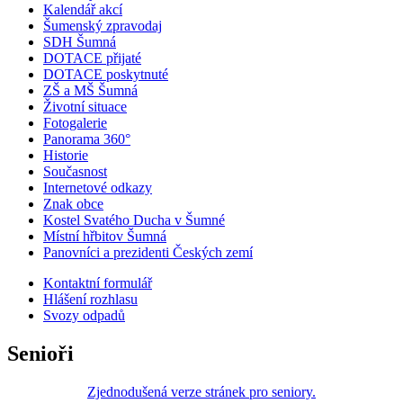
Kalendář akcí
Šumenský zpravodaj
SDH Šumná
DOTACE přijaté
DOTACE poskytnuté
ZŠ a MŠ Šumná
Životní situace
Fotogalerie
Panorama 360°
Historie
Současnost
Internetové odkazy
Znak obce
Kostel Svatého Ducha v Šumné
Místní hřbitov Šumná
Panovníci a prezidenti Českých zemí
Kontaktní formulář
Hlášení rozhlasu
Svozy odpadů
Senioři
Zjednodušená verze stránek pro seniory.