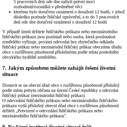
5 pracovních dnů ode dne nabytí právní moci
rozhodnutí/rozsudků v předmětné věci
kterému bylo doručeno oznámení o dosažení 12 bodů, v jehož
důsledku pozbude řidičské oprávnění, a to do 5 pracovních
dnů ode dne doručení oznámení o dosažení 12 bodů
V případě úmrtí držitele řidičského průkazu nebo mezinárodního
řidičského průkazu jsou pozůstalí nebo osoba, která pozůstalost
zemřelého vyřizuje, povinni odevzdat bez zbytečného odkladu
řidičský průkaz nebo mezinárodní řidičský průkaz obecnímu úřadu
obce s rozšířenou působností příslušnému podle místa posledního
obvyklého bydliště zemřelého.
7. Jakým způsobem můžete zahájit řešení životní
situace
Dostavit se na obecní úřad obce s rozšířenou působností příslušný
podle místa pobytu občana na území České republiky a odevzdat
řidičský průkaz (mezinárodní řidičský průkaz).
O odevzdání řidičského průkazu nebo mezinárodního řidičského
průkazu vydá příslušný obecní úřad obce s rozšířenou působností
držiteli „Potvrzení o odevzdání řidičského průkazu nebo
mezinárodního řidičského průkazu".
8. Na které instituci životní situaci řešit