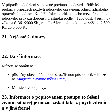
V případě nedodržení stanovené povinnosti odevzdat řidičský
průkaz v případech pozbytí řidičského oprávnění, odnětí řidičského
oprávnění apod. se držitel řidičského průkazu nebo mezinárodního
řidičského průkazu dopouští přestupku podle § 125c odst. 4 písm. b)
zákona č. 361/2000 Sb., za něhož lze uložit pokutu ve výši od 2 500
Kč do 5 000 Kč.
21. Nejčastější dotazy
22. Další informace
Můžete se obrátit na:
příslušný obecní úřad obce s rozšířenou působností, v Praze
na
Magistrát hlavního města Prahy
Ministerstvo dopravy,
23. Informace o popisovaném postupu (o řešení
životní situace) je možné získat také z jiných zdrojů
a v jiné formě