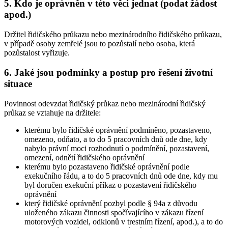
5. Kdo je oprávněn v této věci jednat (podat žádost
apod.)
Držitel řidičského průkazu nebo mezinárodního řidičského průkazu,
v případě osoby zemřelé jsou to pozůstalí nebo osoba, která
pozůstalost vyřizuje.
6. Jaké jsou podmínky a postup pro řešení životní
situace
Povinnost odevzdat řidičský průkaz nebo mezinárodní řidičský
průkaz se vztahuje na držitele:
kterému bylo řidičské oprávnění podmíněno, pozastaveno,
omezeno, odňato, a to do 5 pracovních dnů ode dne, kdy
nabylo právní moci rozhodnutí o podmínění, pozastavení,
omezení, odnětí řidičského oprávnění
kterému bylo pozastaveno řidičské oprávnění podle
exekučního řádu, a to do 5 pracovních dnů ode dne, kdy mu
byl doručen exekuční příkaz o pozastavení řidičského
oprávnění
který řidičské oprávnění pozbyl podle § 94a z důvodu
uloženého zákazu činnosti spočívajícího v zákazu řízení
motorových vozidel, odklonů v trestním řízení, apod.), a to do