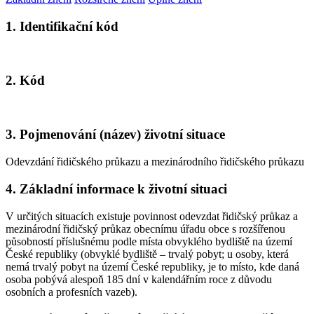
1. Identifikační kód
2. Kód
3. Pojmenování (název) životní situace
Odevzdání řidičského průkazu a mezinárodního řidičského průkazu
4. Základní informace k životní situaci
V určitých situacích existuje povinnost odevzdat řidičský průkaz a
mezinárodní řidičský průkaz obecnímu úřadu obce s rozšířenou
působností příslušnému podle místa obvyklého bydliště na území
České republiky (obvyklé bydliště – trvalý pobyt; u osoby, která
nemá trvalý pobyt na území České republiky, je to místo, kde daná
osoba pobývá alespoň 185 dní v kalendářním roce z důvodu
osobních a profesních vazeb).