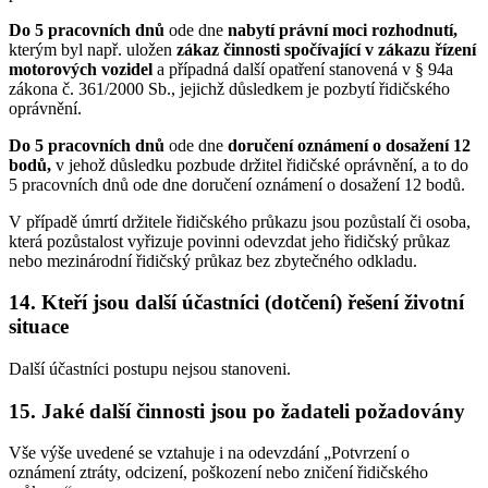
Do 5 pracovních dnů
ode dne
nabytí právní moci rozhodnutí
,
kterým byl např. uložen
zákaz činnosti spočívající v zákazu řízení
motorových vozidel
a případná další opatření stanovená v § 94a
zákona č. 361/2000 Sb., jejichž důsledkem je pozbytí řidičského
oprávnění.
Do 5 pracovních dnů
ode dne
doručení oznámení
o dosažení 12
bodů
,
v jehož důsledku pozbude držitel řidičské oprávnění, a to do
5 pracovních dnů ode dne doručení oznámení o dosažení 12 bodů.
V případě úmrtí držitele řidičského průkazu jsou pozůstalí či osoba,
která pozůstalost vyřizuje povinni odevzdat jeho řidičský průkaz
nebo mezinárodní řidičský průkaz bez zbytečného odkladu.
14. Kteří jsou další účastníci (dotčení) řešení životní
situace
Další účastníci postupu nejsou stanoveni.
15. Jaké další činnosti jsou po žadateli požadovány
Vše výše uvedené se vztahuje i na odevzdání „Potvrzení o
oznámení ztráty, odcizení, poškození nebo zničení řidičského