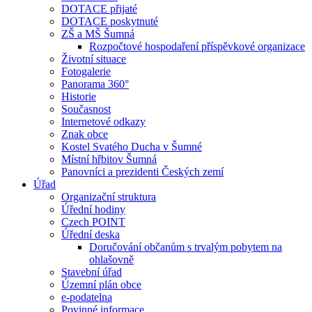
DOTACE přijaté
DOTACE poskytnuté
ZŠ a MŠ Šumná
Rozpočtové hospodaření příspěvkové organizace
Životní situace
Fotogalerie
Panorama 360°
Historie
Současnost
Internetové odkazy
Znak obce
Kostel Svatého Ducha v Šumné
Místní hřbitov Šumná
Panovníci a prezidenti Českých zemí
Úřad
Organizační struktura
Úřední hodiny
Czech POINT
Úřední deska
Doručování občanům s trvalým pobytem na
ohlašovně
Stavební úřad
Územní plán obce
e-podatelna
Povinné informace