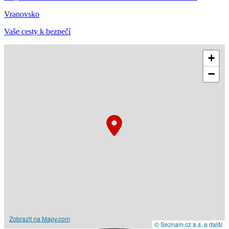
Vranovsko
Vaše cesty k bezpečí
+
−
Zobrazit na Mapy.com
© Seznam.cz a.s. a další