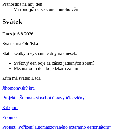
Pranostika na akt. den
V srpnu již nelze slunci mnoho věřit.
Svátek
Dnes je 6.8.2026
Svátek má
Oldřiška
Státní svátky a významné dny na dnešek:
Světový den boje za zákaz jaderných zbraní
Mezinárodní den boje lékařů za mír
Zítra má svátek
Lada
Jihomoravský kraj
Projekt: „Šumná - stavební úpravy tělocvičny“
Krizport
Znojmo
Projekt "Pořízení automatizovaného externího defibrilátoru"