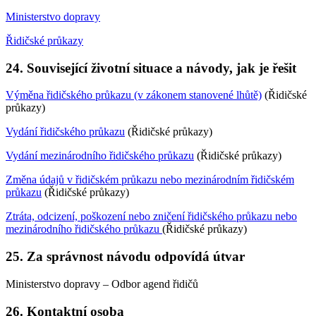
Ministerstvo dopravy
Řidičské průkazy
24. Související životní situace a návody, jak je řešit
Výměna řidičského průkazu (v zákonem stanovené lhůtě)
(Řidičské
průkazy)
Vydání řidičského průkazu
(Řidičské průkazy)
Vydání mezinárodního řidičského průkazu
(Řidičské průkazy)
Změna údajů v řidičském průkazu nebo mezinárodním řidičském
průkazu
(Řidičské průkazy)
Ztráta, odcizení, poškození nebo zničení řidičského průkazu nebo
mezinárodního řidičského průkazu
(Řidičské průkazy)
25. Za správnost návodu odpovídá útvar
Ministerstvo dopravy – Odbor agend řidičů
26. Kontaktní osoba