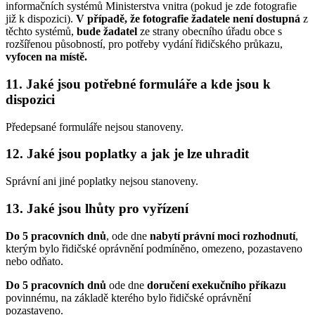
informačních systémů Ministerstva vnitra (pokud je zde fotografie
již k dispozici).
V případě, že fotografie žadatele není dostupná
z
těchto systémů,
bude žadatel
ze strany obecního úřadu obce s
rozšířenou působností, pro potřeby vydání řidičského průkazu,
vyfocen
na místě.
11. Jaké jsou potřebné formuláře a kde jsou k
dispozici
Předepsané formuláře nejsou stanoveny.
12. Jaké jsou poplatky a jak je lze uhradit
Správní ani jiné poplatky nejsou stanoveny.
13. Jaké jsou lhůty pro vyřízení
Do 5 pracovních dnů
, ode dne
nabytí právní moci rozhodnutí
,
kterým bylo řidičské oprávnění podmíněno, omezeno, pozastaveno
nebo odňato.
Do 5 pracovních dnů
ode dne
doručení exekučního příkazu
povinnému, na základě kterého bylo řidičské oprávnění
pozastaveno.