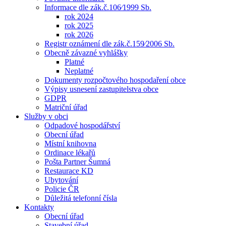
Informace dle zák.č.106⁄1999 Sb.
rok 2024
rok 2025
rok 2026
Registr oznámení dle zák.č.159⁄2006 Sb.
Obecně závazné vyhlášky
Platné
Neplatné
Dokumenty rozpočtového hospodaření obce
Výpisy usnesení zastupitelstva obce
GDPR
Matriční úřad
Služby v obci
Odpadové hospodářství
Obecní úřad
Místní knihovna
Ordinace lékařů
Pošta Partner Šumná
Restaurace KD
Ubytování
Policie ČR
Důležitá telefonní čísla
Kontakty
Obecní úřad
Stavební úřad