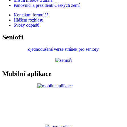
Místní hřbitov Šumná
Panovníci a prezidenti Českých zemí
Kontaktní formulář
Hlášení rozhlasu
Svozy odpadů
Senioři
Zjednodušená verze stránek pro seniory.
Mobilní aplikace