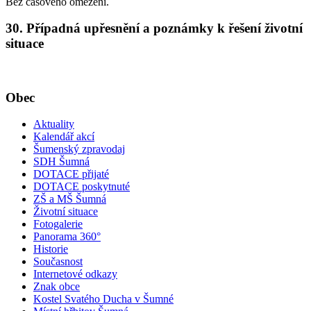
Bez časového omezení.
30. Případná upřesnění a poznámky k řešení životní
situace
Obec
Aktuality
Kalendář akcí
Šumenský zpravodaj
SDH Šumná
DOTACE přijaté
DOTACE poskytnuté
ZŠ a MŠ Šumná
Životní situace
Fotogalerie
Panorama 360°
Historie
Současnost
Internetové odkazy
Znak obce
Kostel Svatého Ducha v Šumné