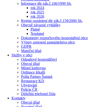
Informace dle zák.č.106⁄1999 Sb.
rok 2024
rok 2025
rok 2026
Registr oznámení dle zák.č.159⁄2006 Sb.
Obecně závazné vyhlášky
Platné
Neplatné
Dokumenty rozpočtového hospodaření obce
Výpisy usnesení zastupitelstva obce
GDPR
Matriční úřad
Služby v obci
Odpadové hospodářství
Obecní úřad
Místní knihovna
Ordinace lékařů
Pošta Partner Šumná
Restaurace KD
Ubytování
Policie ČR
Důležitá telefonní čísla
Kontakty
Obecní úřad
Stavební úřad