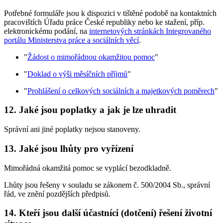
Potřebné formuláře jsou k dispozici v tištěné podobě na kontaktních
pracovištích Úřadu práce České republiky nebo ke stažení, příp.
elektronickému podání, na
internetových stránkách Integrovaného
portálu Ministerstva práce a sociálních věcí
.
"
Žádost o mimořádnou okamžitou pomoc
"
"
Doklad o výši měsíčních příjmů
"
"
Prohlášení o celkových sociálních a majetkových poměrech
"
12. Jaké jsou poplatky a jak je lze uhradit
Správní ani jiné poplatky nejsou stanoveny.
13. Jaké jsou lhůty pro vyřízení
Mimořádná okamžitá pomoc se vyplácí bezodkladně.
Lhůty jsou řešeny v souladu se zákonem č. 500/2004 Sb., správní
řád, ve znění pozdějších předpisů.
14. Kteří jsou další účastníci (dotčení) řešení životní