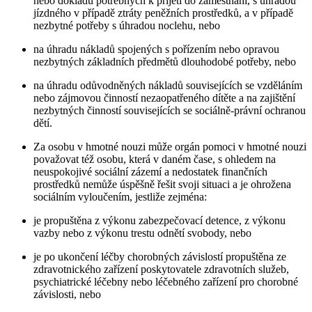
nebo dokladů potřebných k přijetí do zaměstnání, s úhradou
jízdného v případě ztráty peněžních prostředků, a v případě
nezbytné potřeby s úhradou noclehu, nebo
na úhradu nákladů spojených s pořízením nebo opravou
nezbytných základních předmětů dlouhodobé potřeby, nebo
na úhradu odůvodněných nákladů souvisejících se vzděláním
nebo zájmovou činností nezaopatřeného dítěte a na zajištění
nezbytných činností souvisejících se sociálně-právní ochranou
dětí.
Za osobu v hmotné nouzi může orgán pomoci v hmotné nouzi
považovat též osobu, která v daném čase, s ohledem na
neuspokojivé sociální zázemí a nedostatek finančních
prostředků nemůže úspěšně řešit svoji situaci a je ohrožena
sociálním vyloučením, jestliže zejména:
je propuštěna z výkonu zabezpečovací detence, z výkonu
vazby nebo z výkonu trestu odnětí svobody, nebo
je po ukončení léčby chorobných závislostí propuštěna ze
zdravotnického zařízení poskytovatele zdravotních služeb,
psychiatrické léčebny nebo léčebného zařízení pro chorobné
závislosti, nebo