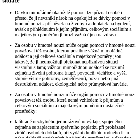
situace
Dávku mimořádné okamžité pomoci lze přiznat osobě i
přesto, že jí nevznikl nárok na opakující se dávky pomoci v
hmotné nouzi - příspěvek na živobytí a doplatek na bydlení,
avšak s přihlédnutím k jejím příjmům, celkovým sociálním a
majetkovým poměrům jí hrozí vážná újma na zdraví.
Za osobu v hmotné nouzi může orgán pomoci v hmotné nouzi
považovat též osobu, kterou postihne vážná mimořádná
událost a její celkové sociální a majetkové poměry jsou
takové, že jí neumožňují překonat nepříznivou situaci
vlastními silami; vážnou mimořádnou událostí se rozumí
zejména živelní pohroma (např. povodeň, vichřice a vyšší
stupně větrné pohromy, zemětřesení), požár nebo jiná
destruktivní událost, ekologická nebo průmyslová havárie.
Za osobu v hmotné nouzi může orgán pomoci v hmotné nouzi
považovat též osobu, která nemá vzhledem k příjmům a
celkovým sociálním a majetkovým poměrům dostatečné
prostředky:
k úhradě nezbytného jednorázového výdaje, spojeného
zejména se zaplacením správního poplatku při prokázané
ztrátě osobních dokladů, při vydání duplikátu rodného listu