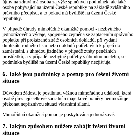
újmy na zdraví má osoba za výše splněných podmínek, ale také
osoba pobývající na území České republiky na základě zvláštního
právního předpisu, a to pokud má bydliště na území České
republiky.
V případě úhrady mimořádné okamžité pomoci - nezbytného
jednorázového výdaje, spojeného zejména se zaplacením správního
poplatku při prokázané ztrátě osobních dokladů, při vydání
duplikátu rodného listu nebo dokladů potřebných k přijetí do
zaměstnání, s úhradou jízdného v případě ztráty peněžních
prostředků, a v případě nezbytné potřeby s úhradou noclehu, se
podmínka bydliště na území České republiky nezjišťuje.
6. Jaké jsou podmínky a postup pro řešení životní
situace
Důvodem žádosti je postihnutí vážnou mimořádnou událostí, která
osobě přes její celkové sociální a majetkové poměry neumožňuje
překonat nepříznivou situaci vlastními silami.
Mimořádná okamžitá pomoc je poskytována jednorázově.
7. Jakým způsobem můžete zahájit řešení životní
situace