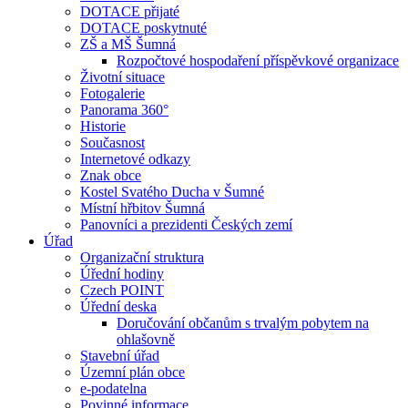
DOTACE přijaté
DOTACE poskytnuté
ZŠ a MŠ Šumná
Rozpočtové hospodaření příspěvkové organizace
Životní situace
Fotogalerie
Panorama 360°
Historie
Současnost
Internetové odkazy
Znak obce
Kostel Svatého Ducha v Šumné
Místní hřbitov Šumná
Panovníci a prezidenti Českých zemí
Úřad
Organizační struktura
Úřední hodiny
Czech POINT
Úřední deska
Doručování občanům s trvalým pobytem na
ohlašovně
Stavební úřad
Územní plán obce
e-podatelna
Povinné informace