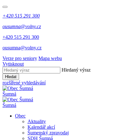
+420 515 291 300
ousumna@volny.cz
+420 515 291 300
ousumna@volny.cz
Verze pro seniory
Mapa webu
Vytisknout
Hledaný výraz
Hledat
rozšířené vyhledávání
Šumná
Šumná
Obec
Aktuality
Kalendář akcí
Šumenský zpravodaj
SDH Šumná