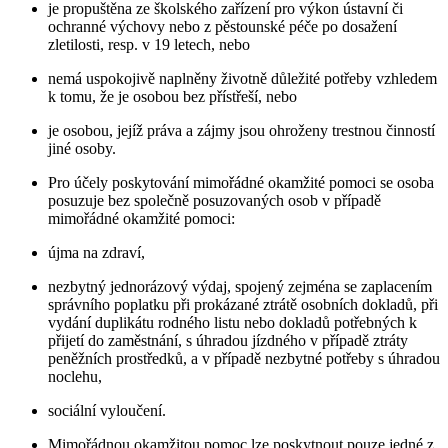
je propuštěna ze školského zařízení pro výkon ústavní či
ochranné výchovy nebo z pěstounské péče po dosažení
zletilosti, resp. v 19 letech, nebo
nemá uspokojivě naplněny životně důležité potřeby vzhledem
k tomu, že je osobou bez přístřeší, nebo
je osobou, jejíž práva a zájmy jsou ohroženy trestnou činností
jiné osoby.
Pro účely poskytování mimořádné okamžité pomoci se osoba
posuzuje bez společně posuzovaných osob v případě
mimořádné okamžité pomoci:
újma na zdraví,
nezbytný jednorázový výdaj, spojený zejména se zaplacením
správního poplatku při prokázané ztrátě osobních dokladů, při
vydání duplikátu rodného listu nebo dokladů potřebných k
přijetí do zaměstnání, s úhradou jízdného v případě ztráty
peněžních prostředků, a v případě nezbytné potřeby s úhradou
noclehu,
sociální vyloučení.
Mimořádnou okamžitou pomoc lze poskytnout pouze jedné z