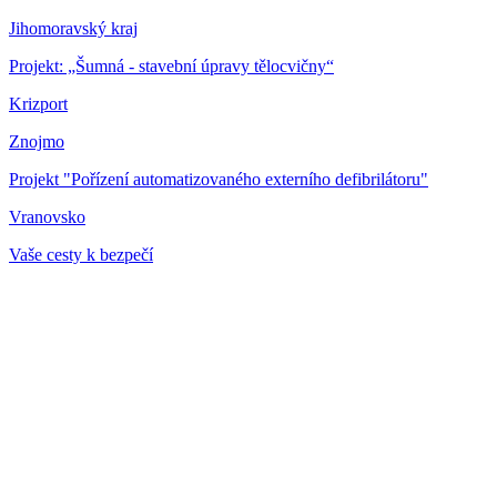
Jihomoravský kraj
Projekt: „Šumná - stavební úpravy tělocvičny“
Krizport
Znojmo
Projekt "Pořízení automatizovaného externího defibrilátoru"
Vranovsko
Vaše cesty k bezpečí