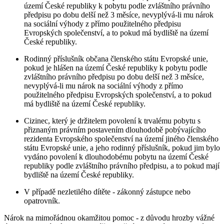
území České republiky k pobytu podle zvláštního právního
předpisu po dobu delší než 3 měsíce, nevyplývá-li mu nárok
na sociální výhody z přímo použitelného předpisu
Evropských společenství, a to pokud má bydliště na území
České republiky.
Rodinný příslušník občana členského státu Evropské unie,
pokud je hlášen na území České republiky k pobytu podle
zvláštního právního předpisu po dobu delší než 3 měsíce,
nevyplývá-li mu nárok na sociální výhody z přímo
použitelného předpisu Evropských společenství, a to pokud
má bydliště na území České republiky.
Cizinec, který je držitelem povolení k trvalému pobytu s
přiznaným právním postavením dlouhodobě pobývajícího
rezidenta Evropského společenství na území jiného členského
státu Evropské unie, a jeho rodinný příslušník, pokud jim bylo
vydáno povolení k dlouhodobému pobytu na území České
republiky podle zvláštního právního předpisu, a to pokud mají
bydliště na území České republiky.
V případě nezletilého dítěte - zákonný zástupce nebo
opatrovník.
Nárok na mimořádnou okamžitou pomoc - z důvodu hrozby vážné