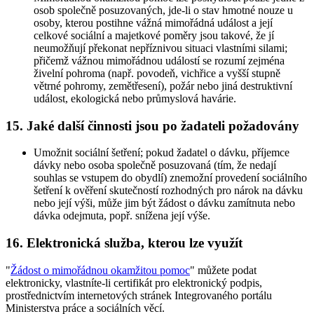
osob společně posuzovaných, jde-li o stav hmotné nouze u
osoby, kterou postihne vážná mimořádná událost a její
celkové sociální a majetkové poměry jsou takové, že jí
neumožňují překonat nepříznivou situaci vlastními silami;
přičemž vážnou mimořádnou událostí se rozumí zejména
živelní pohroma (např. povodeň, vichřice a vyšší stupně
větrné pohromy, zemětřesení), požár nebo jiná destruktivní
událost, ekologická nebo průmyslová havárie.
15. Jaké další činnosti jsou po žadateli požadovány
Umožnit sociální šetření; pokud žadatel o dávku, příjemce
dávky nebo osoba společně posuzovaná (tím, že nedají
souhlas se vstupem do obydlí) znemožní provedení sociálního
šetření k ověření skutečností rozhodných pro nárok na dávku
nebo její výši, může jim být žádost o dávku zamítnuta nebo
dávka odejmuta, popř. snížena její výše.
16. Elektronická služba, kterou lze využít
"
Žádost o mimořádnou okamžitou pomoc
" můžete podat
elektronicky, vlastníte-li certifikát pro elektronický podpis,
prostřednictvím internetových stránek Integrovaného portálu
Ministerstva práce a sociálních věcí.