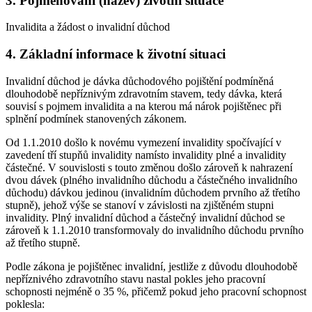
3. Pojmenování (název) životní situace
Invalidita a žádost o invalidní důchod
4. Základní informace k životní situaci
Invalidní důchod je dávka důchodového pojištění podmíněná
dlouhodobě nepříznivým zdravotním stavem, tedy dávka, která
souvisí s pojmem invalidita a na kterou má nárok pojištěnec při
splnění podmínek stanovených zákonem.
Od 1.1.2010 došlo k novému vymezení invalidity spočívající v
zavedení tří stupňů invalidity namísto invalidity plné a invalidity
částečné. V souvislosti s touto změnou došlo zároveň k nahrazení
dvou dávek (plného invalidního důchodu a částečného invalidního
důchodu) dávkou jedinou (invalidním důchodem prvního až třetího
stupně), jehož výše se stanoví v závislosti na zjištěném stupni
invalidity. Plný invalidní důchod a částečný invalidní důchod se
zároveň k 1.1.2010 transformovaly do invalidního důchodu prvního
až třetího stupně.
Podle zákona je pojištěnec invalidní, jestliže z důvodu dlouhodobě
nepříznivého zdravotního stavu nastal pokles jeho pracovní
schopnosti nejméně o 35 %, přičemž pokud jeho pracovní schopnost
poklesla: