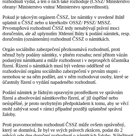
rozhodnutí vydal, a ten o nich také rozhoduje (ČSSZ/ Ministerstvo
obrany/ Ministerstvo vnitra/ Ministerstvo spravedlnosti).
Pokud je takovým orgánem ČSSZ, lze námitky v uvedené lhůtě
uplatnit u ČSSZ nebo u kterékoliv OSSZ/ PSSZ/ MSSZ.
Prvostupňová rozhodnutí ČSSZ tedy nenabývají právní moci
doručením, ale až uplynutím 30denní lhůty k podání námitek, resp.
doručením (oznámením) rozhodnutí ČSSZ o námitkách.
Orgán sociálního zabezpečení přezkoumává rozhodnutí, proti
němuž byly podány námitky, v plném rozsahu; není přitom vázán
podanými námitkami a může rozhodnout i v neprospěch účastníka
řízení. Řízení o námitkách musí být vedeno odděleně od
rozhodování orgánu sociálního zabezpečení v prvním stupni -
nemohou se na něm podílet, ani v něm rozhodovat osoby, které se
účastnily řízení o vydání napadeného rozhodnutí.
Podání námitek je řádným opravným prostředkem ve správním
řízení a absolvování námitkového řízení, ať již úspěšné nebo
neúspěšné, je proto nezbytným předpokladem k tomu, aby se věcí
mohl zabývat soud v rámci případné později uplatněné správní
žaloby.
Proti pravomocnému rozhodnutí ČSSZ může ovšem oprávněný,
který se domnívá, že byl ve svých právech zkrácen, podat do 2
měsíců ode dne doručení rozhodnutí o námitkách žalobu. Náležitosti