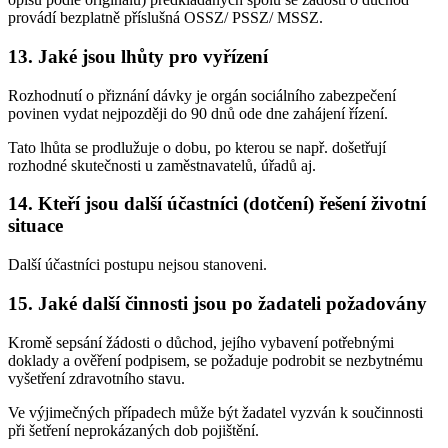
provádí bezplatně příslušná OSSZ/ PSSZ/ MSSZ.
13. Jaké jsou lhůty pro vyřízení
Rozhodnutí o přiznání dávky je orgán sociálního zabezpečení
povinen vydat nejpozději do 90 dnů ode dne zahájení řízení.
Tato lhůta se prodlužuje o dobu, po kterou se např. došetřují
rozhodné skutečnosti u zaměstnavatelů, úřadů aj.
14. Kteří jsou další účastníci (dotčení) řešení životní
situace
Další účastníci postupu nejsou stanoveni.
15. Jaké další činnosti jsou po žadateli požadovány
Kromě sepsání žádosti o důchod, jejího vybavení potřebnými
doklady a ověření podpisem, se požaduje podrobit se nezbytnému
vyšetření zdravotního stavu.
Ve výjimečných případech může být žadatel vyzván k součinnosti
při šetření neprokázaných dob pojištění.