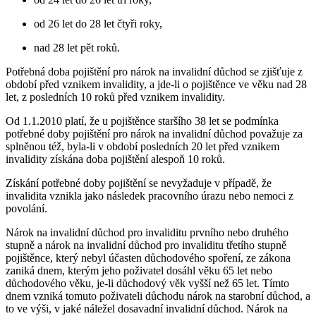
od 26 let do 28 let čtyři roky,
nad 28 let pět roků.
Potřebná doba pojištění pro nárok na invalidní důchod se zjišťuje z
období před vznikem invalidity, a jde-li o pojištěnce ve věku nad 28
let, z posledních 10 roků před vznikem invalidity.
Od 1.1.2010 platí, že u pojištěnce staršího 38 let se podmínka
potřebné doby pojištění pro nárok na invalidní důchod považuje za
splněnou též, byla-li v období posledních 20 let před vznikem
invalidity získána doba pojištění alespoň 10 roků.
Získání potřebné doby pojištění se nevyžaduje v případě, že
invalidita vznikla jako následek pracovního úrazu nebo nemoci z
povolání.
Nárok na invalidní důchod pro invaliditu prvního nebo druhého
stupně a nárok na invalidní důchod pro invaliditu třetího stupně
pojištěnce, který nebyl účasten důchodového spoření, ze zákona
zaniká dnem, kterým jeho poživatel dosáhl věku 65 let nebo
důchodového věku, je-li důchodový věk vyšší než 65 let. Tímto
dnem vzniká tomuto poživateli důchodu nárok na starobní důchod, a
to ve výši, v jaké náležel dosavadní invalidní důchod. Nárok na