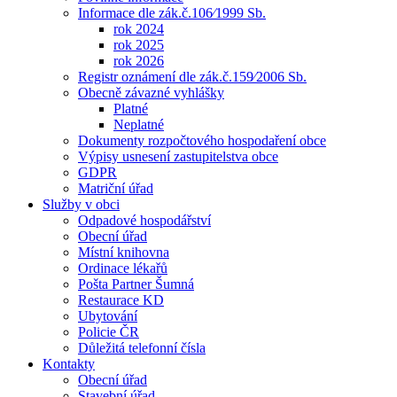
Informace dle zák.č.106⁄1999 Sb.
rok 2024
rok 2025
rok 2026
Registr oznámení dle zák.č.159⁄2006 Sb.
Obecně závazné vyhlášky
Platné
Neplatné
Dokumenty rozpočtového hospodaření obce
Výpisy usnesení zastupitelstva obce
GDPR
Matriční úřad
Služby v obci
Odpadové hospodářství
Obecní úřad
Místní knihovna
Ordinace lékařů
Pošta Partner Šumná
Restaurace KD
Ubytování
Policie ČR
Důležitá telefonní čísla
Kontakty
Obecní úřad
Stavební úřad