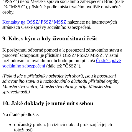
"PSSZ") nebo Městská správa sociálního zabezpečení Brno (dále
též "MSSZ"), příslušné podle místa trvalého bydliště oprávněné
osoby.
Kontakty na OSSZ/ PSSZ/ MSSZ
naleznete na internetových
stránkách České správy sociálního zabezpečení.
9. Kde, s kým a kdy životní situaci řešit
K poskytnutí odborné pomoci a k posouzení zdravotního stavu a
pracovní schopnosti je příslušná OSSZ/ PSSZ/ MSSZ. Vlastní
rozhodování o invalidním důchodu potom přísluší
České správě
sociálního zabezpečení
(dále též "ČSSZ").
(Pokud jde o příslušníky ozbrojených sborů, jsou k posouzení
zdravotního stavu a k rozhodování o důchodu příslušné orgány
Ministerstva vnitra, Ministerstva obrany, příp. Ministerstva
spravedlnosti.)
10. Jaké doklady je nutné mít s sebou
Na úřadě předložte:
občanský průkaz (u cizinců doklad prokazující jejich
totožnost),