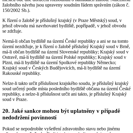
žalobního návrhu jsou upraveny soudním řádem správním (zákon č.
150/2002 Sb.).
K řízení o žalobě je příslušný krajský (v Praze Městský) soud, v
jehož obvodu má navrhovatel bydliště, popřípadě, v jehož obvodu
se zdržuje.
Nemá-li občan bydliště na území České republiky a ani se na tomto
území nezdržuje, je k řízení o žalobě příslušný Krajský soud v Brně,
má-li občan bydliště na území Slovenské republiky; Krajský soud v
Ostravě, má-li bydliště na území Polské republiky; Krajský soud v
Plzni, má-li bydliště na území Spolkové republiky Německo;
Krajský soud v Českých Budějovicích, má-li bydliště na území
Rakouské republiky.
Nelze-li takto určit příslušnost krajského soudu, je příslušný krajský
soud určený podle místa posledního bydliště občana na území České
republiky, a nelze-li příslušnost určit ani takto, je příslušný Krajský
soud v Praze.
20. Jaké sankce mohou být uplatněny v případě
nedodržení povinností
Pokud se nepodrobíte vyšetření zdravotního stavu nebo jinému