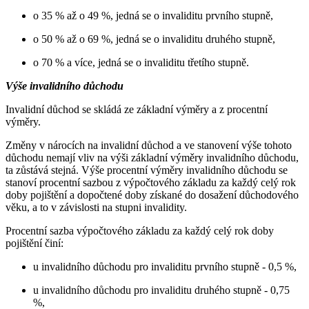
o 35 % až o 49 %, jedná se o invaliditu prvního stupně,
o 50 % až o 69 %, jedná se o invaliditu druhého stupně,
o 70 % a více, jedná se o invaliditu třetího stupně.
Výše invalidního důchodu
Invalidní důchod se skládá ze základní výměry a z procentní
výměry.
Změny v nárocích na invalidní důchod a ve stanovení výše tohoto
důchodu nemají vliv na výši základní výměry invalidního důchodu,
ta zůstává stejná. Výše procentní výměry invalidního důchodu se
stanoví procentní sazbou z výpočtového základu za každý celý rok
doby pojištění a dopočtené doby získané do dosažení důchodového
věku, a to v závislosti na stupni invalidity.
Procentní sazba výpočtového základu za každý celý rok doby
pojištění činí:
u invalidního důchodu pro invaliditu prvního stupně - 0,5 %,
u invalidního důchodu pro invaliditu druhého stupně - 0,75
%,