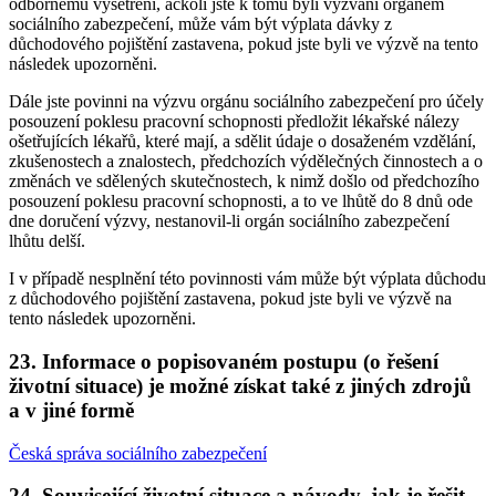
odbornému vyšetření, ačkoli jste k tomu byli vyzváni orgánem
sociálního zabezpečení, může vám být výplata dávky z
důchodového pojištění zastavena, pokud jste byli ve výzvě na tento
následek upozorněni.
Dále jste povinni na výzvu orgánu sociálního zabezpečení pro účely
posouzení poklesu pracovní schopnosti předložit lékařské nálezy
ošetřujících lékařů, které mají, a sdělit údaje o dosaženém vzdělání,
zkušenostech a znalostech, předchozích výdělečných činnostech a o
změnách ve sdělených skutečnostech, k nimž došlo od předchozího
posouzení poklesu pracovní schopnosti, a to ve lhůtě do 8 dnů ode
dne doručení výzvy, nestanovil-li orgán sociálního zabezpečení
lhůtu delší.
I v případě nesplnění této povinnosti vám může být výplata důchodu
z důchodového pojištění zastavena, pokud jste byli ve výzvě na
tento následek upozorněni.
23. Informace o popisovaném postupu (o řešení
životní situace) je možné získat také z jiných zdrojů
a v jiné formě
Česká správa sociálního zabezpečení
24. Související životní situace a návody, jak je řešit