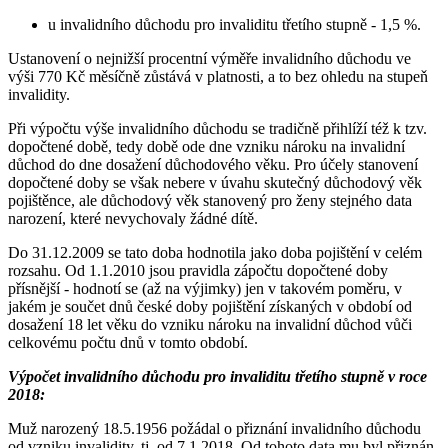
u invalidního důchodu pro invaliditu třetího stupně - 1,5 %.
Ustanovení o nejnižší procentní výměře invalidního důchodu ve
výši 770 Kč měsíčně zůstává v platnosti, a to bez ohledu na stupeň
invalidity.
Při výpočtu výše invalidního důchodu se tradičně přihlíží též k tzv.
dopočtené době, tedy době ode dne vzniku nároku na invalidní
důchod do dne dosažení důchodového věku. Pro účely stanovení
dopočtené doby se však nebere v úvahu skutečný důchodový věk
pojištěnce, ale důchodový věk stanovený pro ženy stejného data
narození, které nevychovaly žádné dítě.
Do 31.12.2009 se tato doba hodnotila jako doba pojištění v celém
rozsahu. Od 1.1.2010 jsou pravidla zápočtu dopočtené doby
přísnější - hodnotí se (až na výjimky) jen v takovém poměru, v
jakém je součet dnů české doby pojištění získaných v období od
dosažení 18 let věku do vzniku nároku na invalidní důchod vůči
celkovému počtu dnů v tomto období.
Výpočet invalidního důchodu pro invaliditu třetího stupně v roce
2018:
Muž narozený 18.5.1956 požádal o přiznání invalidního důchodu
od vzniku invalidity, tj. od 7.1.2018. Od tohoto data mu byl přiznán