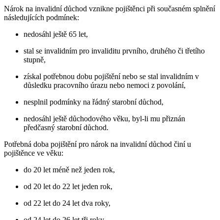
Nárok na invalidní důchod vznikne pojištěnci při současném splnění
následujících podmínek:
nedosáhl ještě 65 let,
stal se invalidním pro invaliditu prvního, druhého či třetího
stupně,
získal potřebnou dobu pojištění nebo se stal invalidním v
důsledku pracovního úrazu nebo nemoci z povolání,
nesplnil podmínky na řádný starobní důchod,
nedosáhl ještě důchodového věku, byl-li mu přiznán
předčasný starobní důchod.
Potřebná doba pojištění pro nárok na invalidní důchod činí u
pojištěnce ve věku:
do 20 let méně než jeden rok,
od 20 let do 22 let jeden rok,
od 22 let do 24 let dva roky,
od 24 let do 26 let tři roky,