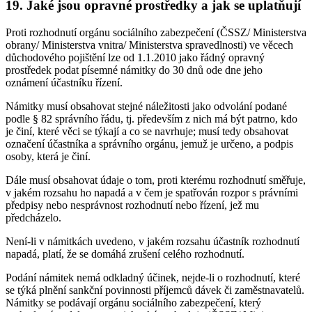
19. Jaké jsou opravné prostředky a jak se uplatňují
Proti rozhodnutí orgánu sociálního zabezpečení (ČSSZ/ Ministerstva
obrany/ Ministerstva vnitra/ Ministerstva spravedlnosti) ve věcech
důchodového pojištění lze od 1.1.2010 jako řádný opravný
prostředek podat písemné námitky do 30 dnů ode dne jeho
oznámení účastníku řízení.
Námitky musí obsahovat stejné náležitosti jako odvolání podané
podle § 82 správního řádu, tj. především z nich má být patrno, kdo
je činí, které věci se týkají a co se navrhuje; musí tedy obsahovat
označení účastníka a správního orgánu, jemuž je určeno, a podpis
osoby, která je činí.
Dále musí obsahovat údaje o tom, proti kterému rozhodnutí směřuje,
v jakém rozsahu ho napadá a v čem je spatřován rozpor s právními
předpisy nebo nesprávnost rozhodnutí nebo řízení, jež mu
předcházelo.
Není-li v námitkách uvedeno, v jakém rozsahu účastník rozhodnutí
napadá, platí, že se domáhá zrušení celého rozhodnutí.
Podání námitek nemá odkladný účinek, nejde-li o rozhodnutí, které
se týká plnění sankční povinnosti příjemců dávek či zaměstnavatelů.
Námitky se podávají orgánu sociálního zabezpečení, který