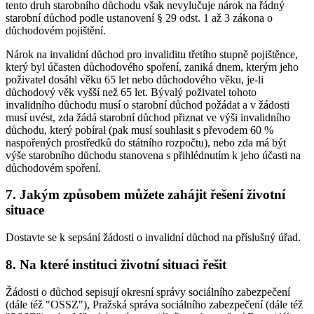
tento druh starobního důchodu však nevylučuje nárok na řádný
starobní důchod podle ustanovení § 29 odst. 1 až 3 zákona o
důchodovém pojištění.
Nárok na invalidní důchod pro invaliditu třetího stupně pojištěnce,
který byl účasten důchodového spoření, zaniká dnem, kterým jeho
poživatel dosáhl věku 65 let nebo důchodového věku, je-li
důchodový věk vyšší než 65 let. Bývalý poživatel tohoto
invalidního důchodu musí o starobní důchod požádat a v žádosti
musí uvést, zda žádá starobní důchod přiznat ve výši invalidního
důchodu, který pobíral (pak musí souhlasit s převodem 60 %
naspořených prostředků do státního rozpočtu), nebo zda má být
výše starobního důchodu stanovena s přihlédnutím k jeho účasti na
důchodovém spoření.
7. Jakým způsobem můžete zahájit řešení životní
situace
Dostavte se k sepsání žádosti o invalidní důchod na příslušný úřad.
8. Na které instituci životní situaci řešit
Žádosti o důchod sepisují okresní správy sociálního zabezpečení
(dále též "OSSZ"), Pražská správa sociálního zabezpečení (dále též