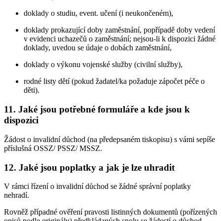
doklady o studiu, event. učení (i neukončeném),
doklady prokazující doby zaměstnání, popřípadě doby vedení
v evidenci uchazečů o zaměstnání; nejsou-li k dispozici žádné
doklady, uvedou se údaje o dobách zaměstnání,
doklady o výkonu vojenské služby (civilní služby),
rodné listy dětí (pokud žadatel/ka požaduje zápočet péče o
děti).
11. Jaké jsou potřebné formuláře a kde jsou k
dispozici
Žádost o invalidní důchod (na předepsaném tiskopisu) s vámi sepíše
příslušná OSSZ/ PSSZ/ MSSZ.
12. Jaké jsou poplatky a jak je lze uhradit
V rámci řízení o invalidní důchod se žádné správní poplatky
nehradí.
Rovněž případné ověření pravosti listinných dokumentů (pořízených
opisů podle originálu) předkládaných spolu se žádostí o důchod