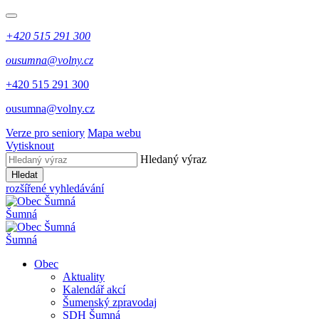
+420 515 291 300
ousumna@volny.cz
+420 515 291 300
ousumna@volny.cz
Verze pro seniory
Mapa webu
Vytisknout
Hledaný výraz
Hledat
rozšířené vyhledávání
Šumná
Šumná
Obec
Aktuality
Kalendář akcí
Šumenský zpravodaj
SDH Šumná