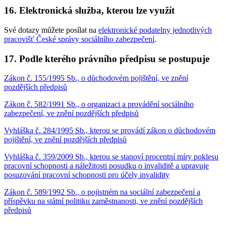
16. Elektronická služba, kterou lze využít
Své dotazy můžete posílat na
elektronické podatelny jednotlivých
pracovišť České správy sociálního zabezpečení
.
17. Podle kterého právního předpisu se postupuje
Zákon č. 155/1995 Sb., o důchodovém pojištění, ve znění
pozdějších předpisů
Zákon č. 582/1991 Sb., o organizaci a provádění sociálního
zabezpečení, ve znění pozdějších předpisů
Vyhláška č. 284/1995 Sb., kterou se provádí zákon o důchodovém
pojištění, ve znění pozdějších předpisů
Vyhláška č. 359/2009 Sb., kterou se stanoví procentní míry poklesu
pracovní schopnosti a náležitosti posudku o invaliditě a upravuje
posuzování pracovní schopnosti pro účely invalidity
Zákon č. 589/1992 Sb., o pojistném na sociální zabezpečení a
příspěvku na státní politiku zaměstnanosti, ve znění pozdějších
předpisů