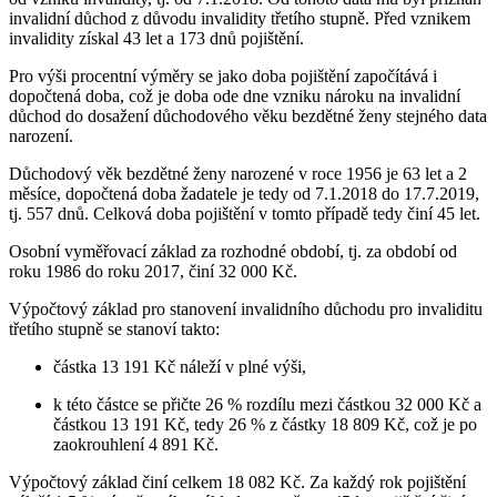
invalidní důchod z důvodu invalidity třetího stupně. Před vznikem
invalidity získal 43 let a 173 dnů pojištění.
Pro výši procentní výměry se jako doba pojištění započítává i
dopočtená doba, což je doba ode dne vzniku nároku na invalidní
důchod do dosažení důchodového věku bezdětné ženy stejného data
narození.
Důchodový věk bezdětné ženy narozené v roce 1956 je 63 let a 2
měsíce, dopočtená doba žadatele je tedy od 7.1.2018 do 17.7.2019,
tj. 557 dnů. Celková doba pojištění v tomto případě tedy činí 45 let.
Osobní vyměřovací základ za rozhodné období, tj. za období od
roku 1986 do roku 2017, činí 32 000 Kč.
Výpočtový základ pro stanovení invalidního důchodu pro invaliditu
třetího stupně se stanoví takto:
částka 13 191 Kč náleží v plné výši,
k této částce se přičte 26 % rozdílu mezi částkou 32 000 Kč a
částkou 13 191 Kč, tedy 26 % z částky 18 809 Kč, což je po
zaokrouhlení 4 891 Kč.
Výpočtový základ činí celkem 18 082 Kč. Za každý rok pojištění