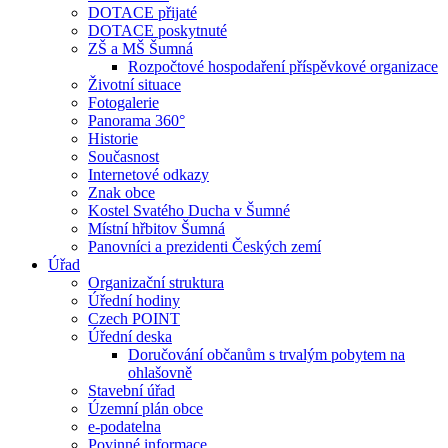
DOTACE přijaté
DOTACE poskytnuté
ZŠ a MŠ Šumná
Rozpočtové hospodaření příspěvkové organizace
Životní situace
Fotogalerie
Panorama 360°
Historie
Současnost
Internetové odkazy
Znak obce
Kostel Svatého Ducha v Šumné
Místní hřbitov Šumná
Panovníci a prezidenti Českých zemí
Úřad
Organizační struktura
Úřední hodiny
Czech POINT
Úřední deska
Doručování občanům s trvalým pobytem na
ohlašovně
Stavební úřad
Územní plán obce
e-podatelna
Povinné informace