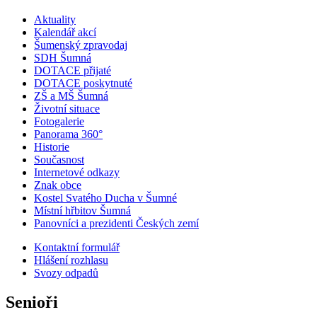
Aktuality
Kalendář akcí
Šumenský zpravodaj
SDH Šumná
DOTACE přijaté
DOTACE poskytnuté
ZŠ a MŠ Šumná
Životní situace
Fotogalerie
Panorama 360°
Historie
Současnost
Internetové odkazy
Znak obce
Kostel Svatého Ducha v Šumné
Místní hřbitov Šumná
Panovníci a prezidenti Českých zemí
Kontaktní formulář
Hlášení rozhlasu
Svozy odpadů
Senioři