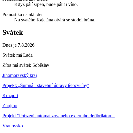
Když pálí srpen, bude pálit i víno.
Pranostika na akt. den
Na svatého Kajetána otvírá se stodol brána.
Svátek
Dnes je 7.8.2026
Svátek má
Lada
Zítra má svátek
Soběslav
Jihomoravský kraj
Projekt: „Šumná - stavební úpravy tělocvičny“
Krizport
Znojmo
Projekt "Pořízení automatizovaného externího defibrilátoru"
Vranovsko