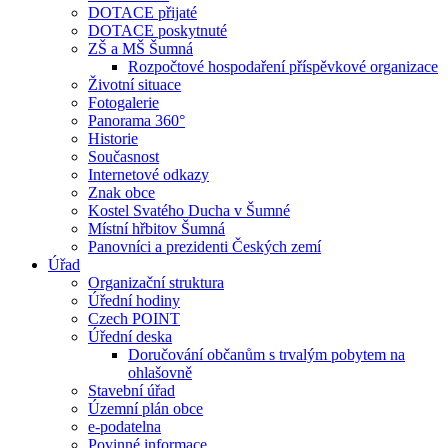
DOTACE přijaté
DOTACE poskytnuté
ZŠ a MŠ Šumná
Rozpočtové hospodaření příspěvkové organizace
Životní situace
Fotogalerie
Panorama 360°
Historie
Současnost
Internetové odkazy
Znak obce
Kostel Svatého Ducha v Šumné
Místní hřbitov Šumná
Panovníci a prezidenti Českých zemí
Úřad
Organizační struktura
Úřední hodiny
Czech POINT
Úřední deska
Doručování občanům s trvalým pobytem na
ohlašovně
Stavební úřad
Územní plán obce
e-podatelna
Povinné informace