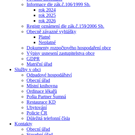
Informace dle zák.č.106⁄1999 Sb.
rok 2024
rok 2025
rok 2026
Registr oznámení dle zák.č.159⁄2006 Sb.
Obecně závazné vyhlášky
Platné
Neplatné
Dokumenty rozpočtového hospodaření obce
Výpisy usnesení zastupitelstva obce
GDPR
Matriční úřad
Služby v obci
Odpadové hospodářství
Obecní úřad
Místní knihovna
Ordinace lékařů
Pošta Partner Šumná
Restaurace KD
Ubytování
Policie ČR
Důležitá telefonní čísla
Kontakty
Obecní úřad
Stavební úřad