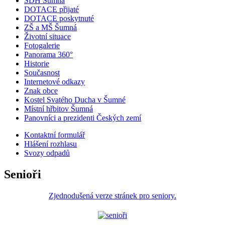
SDH Šumná
DOTACE přijaté
DOTACE poskytnuté
ZŠ a MŠ Šumná
Životní situace
Fotogalerie
Panorama 360°
Historie
Současnost
Internetové odkazy
Znak obce
Kostel Svatého Ducha v Šumné
Místní hřbitov Šumná
Panovníci a prezidenti Českých zemí
Kontaktní formulář
Hlášení rozhlasu
Svozy odpadů
Senioři
Zjednodušená verze stránek pro seniory.