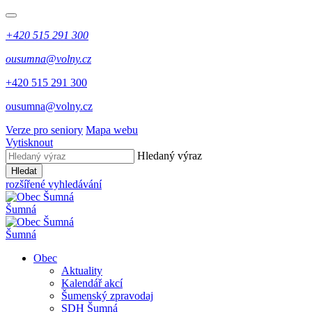
+420 515 291 300
ousumna@volny.cz
+420 515 291 300
ousumna@volny.cz
Verze pro seniory
Mapa webu
Vytisknout
Hledaný výraz
Hledat
rozšířené vyhledávání
Šumná
Šumná
Obec
Aktuality
Kalendář akcí
Šumenský zpravodaj
SDH Šumná