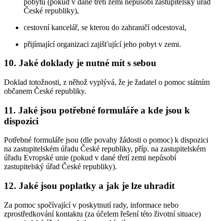
pobytu (pokud v dané třetí zemi nepůsobí zastupitelský úřad
České republiky),
cestovní kancelář, se kterou do zahraničí odcestoval,
přijímající organizaci zajišťující jeho pobyt v zemi.
10. Jaké doklady je nutné mít s sebou
Doklad totožnosti, z něhož vyplývá, že je žadatel o pomoc státním
občanem České republiky.
11. Jaké jsou potřebné formuláře a kde jsou k
dispozici
Potřebné formuláře jsou (dle povahy žádosti o pomoc) k dispozici
na zastupitelském úřadu České republiky, příp. na zastupitelském
úřadu Evropské unie (pokud v dané třetí zemi nepůsobí
zastupitelský úřad České republiky).
12. Jaké jsou poplatky a jak je lze uhradit
Za pomoc spočívající v poskytnutí rady, informace nebo
zprostředkování kontaktu (za účelem řešení této životní situace)