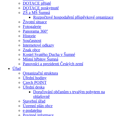
DOTACE přijaté
DOTACE poskytnuté
ZŠ a MŠ Šumná
Rozpočtové hospodaření příspěvkové organizace
Životní situace
Fotogalerie
Panorama 360°
Historie
Současnost
Internetové odkazy
Znak obce
Kostel Svatého Ducha v Šumné
Místní hřbitov Šumná
Panovníci a prezidenti Českých zemí
Úřad
Organizační struktura
Úřední hodiny
Czech POINT
Úřední deska
Doručování občanům s trvalým pobytem na
ohlašovně
Stavební úřad
Územní plán obce
e-podatelna
Povinné informace