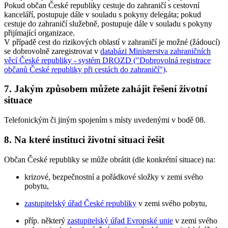
Pokud občan České republiky cestuje do zahraničí s cestovní
kanceláří, postupuje dále v souladu s pokyny delegáta; pokud
cestuje do zahraničí služebně, postupuje dále v souladu s pokyny
přijímající organizace.
V případě cest do rizikových oblastí v zahraničí je možné (žádoucí)
se dobrovolně zaregistrovat v
databázi Ministerstva zahraničních
věcí České republiky - systém DROZD ("Dobrovolná registrace
občanů České republiky při cestách do zahraničí")
.
7. Jakým způsobem můžete zahájit řešení životní
situace
Telefonickým či jiným spojením s místy uvedenými v bodě 08.
8. Na které instituci životní situaci řešit
Občan České republiky se může obrátit (dle konkrétní situace) na:
krizové, bezpečnostní a pořádkové složky v zemi svého
pobytu,
zastupitelský úřad České republiky
v zemi svého pobytu,
příp. některý
zastupitelský úřad Evropské unie
v zemi svého