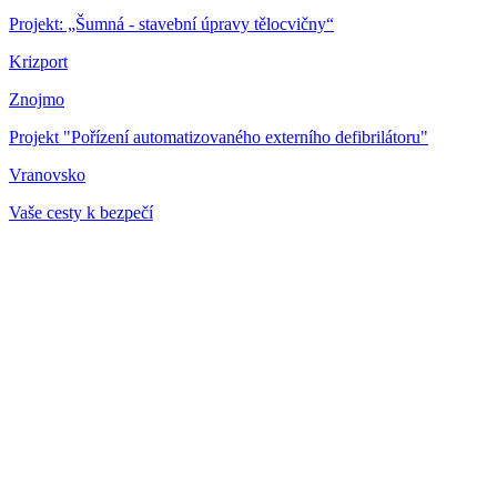
Projekt: „Šumná - stavební úpravy tělocvičny“
Krizport
Znojmo
Projekt "Pořízení automatizovaného externího defibrilátoru"
Vranovsko
Vaše cesty k bezpečí