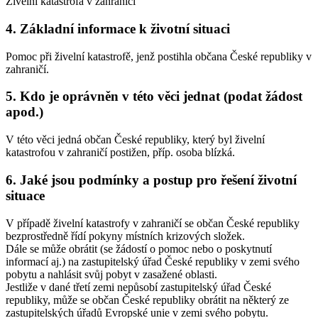
Živelní katastrofa v zahraničí
4. Základní informace k životní situaci
Pomoc při živelní katastrofě, jenž postihla občana České republiky v
zahraničí.
5. Kdo je oprávněn v této věci jednat (podat žádost
apod.)
V této věci jedná občan České republiky, který byl živelní
katastrofou v zahraničí postižen, příp. osoba blízká.
6. Jaké jsou podmínky a postup pro řešení životní
situace
V případě živelní katastrofy v zahraničí se občan České republiky
bezprostředně řídí pokyny místních krizových složek.
Dále se může obrátit (se žádostí o pomoc nebo o poskytnutí
informací aj.) na zastupitelský úřad České republiky v zemi svého
pobytu a nahlásit svůj pobyt v zasažené oblasti.
Jestliže v dané třetí zemi nepůsobí zastupitelský úřad České
republiky, může se občan České republiky obrátit na některý ze
zastupitelských úřadů Evropské unie v zemi svého pobytu.