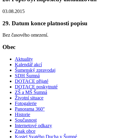
03.08.2015
29. Datum konce platnosti popisu
Bez časového omezení.
Obec
Aktuality
Kalendář akcí
Šumenský zpravodaj
SDH Šumná
DOTACE přijaté
DOTACE poskytnuté
ZŠ a MŠ Šumná
Životní situace
Fotogalerie
Panorama 360°
Historie
Současnost
Internetové odkazy
Znak obce
Kostel Svatého Ducha v Šumné