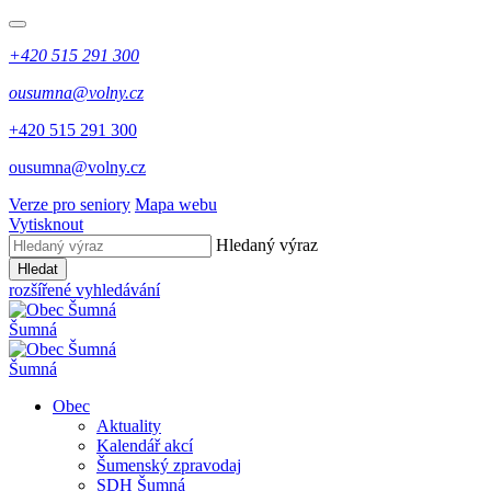
+420 515 291 300
ousumna@volny.cz
+420 515 291 300
ousumna@volny.cz
Verze pro seniory
Mapa webu
Vytisknout
Hledaný výraz
Hledat
rozšířené vyhledávání
Šumná
Šumná
Obec
Aktuality
Kalendář akcí
Šumenský zpravodaj
SDH Šumná