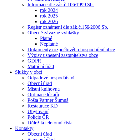
Informace dle zák.č.106⁄1999 Sb.
rok 2024
rok 2025
rok 2026
Registr oznámení dle zák.č.159⁄2006 Sb.
Obecně závazné vyhlášky
Platné
Neplatné
Dokumenty rozpočtového hospodaření obce
Výpisy usnesení zastupitelstva obce
GDPR
Matriční úřad
Služby v obci
Odpadové hospodářství
Obecní úřad
Místní knihovna
Ordinace lékařů
Pošta Partner Šumná
Restaurace KD
Ubytování
Policie ČR
Důležitá telefonní čísla
Kontakty
Obecní úřad
Stavební úřad