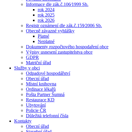
Informace dle zák.č.106⁄1999 Sb.
rok 2024
rok 2025
rok 2026
Registr oznámení dle zák.č.159⁄2006 Sb.
Obecně závazné vyhlášky
Platné
Neplatné
Dokumenty rozpočtového hospodaření obce
Výpisy usnesení zastupitelstva obce
GDPR
Matriční úřad
Služby v obci
Odpadové hospodářství
Obecní úřad
Místní knihovna
Ordinace lékařů
Pošta Partner Šumná
Restaurace KD
Ubytování
Policie ČR
Důležitá telefonní čísla
Kontakty
Obecní úřad
Stavební úřad