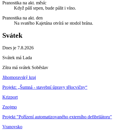
Pranostika na akt. měsíc
Když pálí srpen, bude pálit i víno.
Pranostika na akt. den
Na svatého Kajetána otvírá se stodol brána.
Svátek
Dnes je 7.8.2026
Svátek má
Lada
Zítra má svátek
Soběslav
Jihomoravský kraj
Projekt: „Šumná - stavební úpravy tělocvičny“
Krizport
Znojmo
Projekt "Pořízení automatizovaného externího defibrilátoru"
Vranovsko