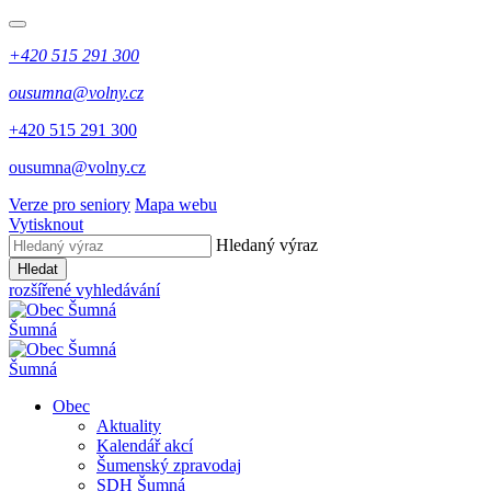
+420 515 291 300
ousumna@volny.cz
+420 515 291 300
ousumna@volny.cz
Verze pro seniory
Mapa webu
Vytisknout
Hledaný výraz
Hledat
rozšířené vyhledávání
Šumná
Šumná
Obec
Aktuality
Kalendář akcí
Šumenský zpravodaj
SDH Šumná