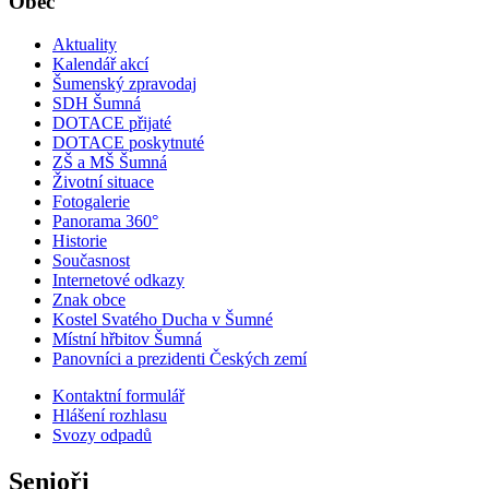
Obec
Aktuality
Kalendář akcí
Šumenský zpravodaj
SDH Šumná
DOTACE přijaté
DOTACE poskytnuté
ZŠ a MŠ Šumná
Životní situace
Fotogalerie
Panorama 360°
Historie
Současnost
Internetové odkazy
Znak obce
Kostel Svatého Ducha v Šumné
Místní hřbitov Šumná
Panovníci a prezidenti Českých zemí
Kontaktní formulář
Hlášení rozhlasu
Svozy odpadů
Senioři