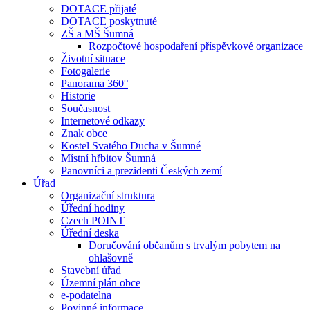
DOTACE přijaté
DOTACE poskytnuté
ZŠ a MŠ Šumná
Rozpočtové hospodaření příspěvkové organizace
Životní situace
Fotogalerie
Panorama 360°
Historie
Současnost
Internetové odkazy
Znak obce
Kostel Svatého Ducha v Šumné
Místní hřbitov Šumná
Panovníci a prezidenti Českých zemí
Úřad
Organizační struktura
Úřední hodiny
Czech POINT
Úřední deska
Doručování občanům s trvalým pobytem na
ohlašovně
Stavební úřad
Územní plán obce
e-podatelna
Povinné informace