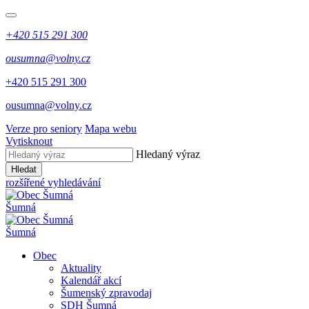
+420 515 291 300
ousumna@volny.cz
+420 515 291 300
ousumna@volny.cz
Verze pro seniory
Mapa webu
Vytisknout
Hledaný výraz
Hledat
rozšířené vyhledávání
Šumná
Šumná
Obec
Aktuality
Kalendář akcí
Šumenský zpravodaj
SDH Šumná