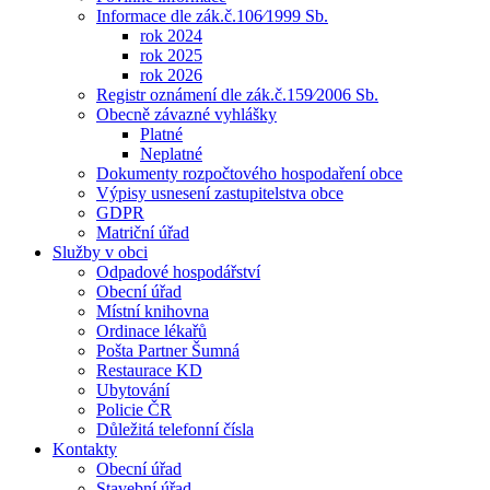
Informace dle zák.č.106⁄1999 Sb.
rok 2024
rok 2025
rok 2026
Registr oznámení dle zák.č.159⁄2006 Sb.
Obecně závazné vyhlášky
Platné
Neplatné
Dokumenty rozpočtového hospodaření obce
Výpisy usnesení zastupitelstva obce
GDPR
Matriční úřad
Služby v obci
Odpadové hospodářství
Obecní úřad
Místní knihovna
Ordinace lékařů
Pošta Partner Šumná
Restaurace KD
Ubytování
Policie ČR
Důležitá telefonní čísla
Kontakty
Obecní úřad
Stavební úřad