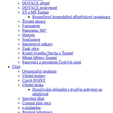
DOTACE přijaté
DOTACE poskytnuté
ZŠ a MŠ Šumná
Rozpočtové hospodaření příspěvkové organizace
Životní situace
Fotogalerie
Panorama 360°
Historie
Současnost
Internetové odkazy
Znak obce
Kostel Svatého Ducha v Šumné
Místní hřbitov Šumná
Panovníci a prezidenti Českých zemí
Úřad
Organizační struktura
Úřední hodiny
Czech POINT
Úřední deska
Doručování občanům s trvalým pobytem na
ohlašovně
Stavební úřad
Územní plán obce
e-podatelna
Povinné informace