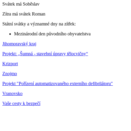
Svátek má
Soběslav
Zítra má svátek
Roman
Státní svátky a významné dny na zítřek:
Mezinárodní den původního obyvatelstva
Jihomoravský kraj
Projekt: „Šumná - stavební úpravy tělocvičny“
Krizport
Znojmo
Projekt "Pořízení automatizovaného externího defibrilátoru"
Vranovsko
Vaše cesty k bezpečí