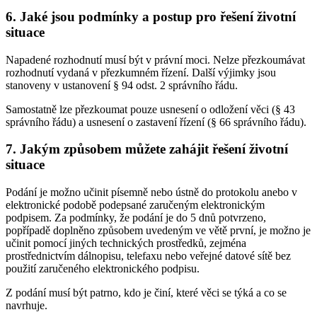
6. Jaké jsou podmínky a postup pro řešení životní
situace
Napadené rozhodnutí musí být v právní moci. Nelze přezkoumávat
rozhodnutí vydaná v přezkumném řízení. Další výjimky jsou
stanoveny v ustanovení § 94 odst. 2 správního řádu.
Samostatně lze přezkoumat pouze usnesení o odložení věci (§ 43
správního řádu) a usnesení o zastavení řízení (§ 66 správního řádu).
7. Jakým způsobem můžete zahájit řešení životní
situace
Podání je možno učinit písemně nebo ústně do protokolu anebo v
elektronické podobě podepsané zaručeným elektronickým
podpisem. Za podmínky, že podání je do 5 dnů potvrzeno,
popřípadě doplněno způsobem uvedeným ve větě první, je možno je
učinit pomocí jiných technických prostředků, zejména
prostřednictvím dálnopisu, telefaxu nebo veřejné datové sítě bez
použití zaručeného elektronického podpisu.
Z podání musí být patrno, kdo je činí, které věci se týká a co se
navrhuje.