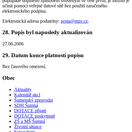
popřípadě doplněno způsobem uvedeným ve větě první, je možno je
učinit pomocí veřejné datové sítě bez použití zaručeného
elektronického podpisu.
Elektronická adresa podatelny:
posta@mze.cz
.
28. Popis byl naposledy aktualizován
27.06.2006
29. Datum konce platnosti popisu
Bez časového omezení.
Obec
Aktuality
Kalendář akcí
Šumenský zpravodaj
SDH Šumná
DOTACE přijaté
DOTACE poskytnuté
ZŠ a MŠ Šumná
Životní situace
Fotogalerie