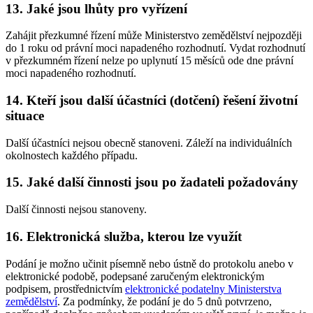
13. Jaké jsou lhůty pro vyřízení
Zahájit přezkumné řízení může Ministerstvo zemědělství nejpozději
do 1 roku od právní moci napadeného rozhodnutí. Vydat rozhodnutí
v přezkumném řízení nelze po uplynutí 15 měsíců ode dne právní
moci napadeného rozhodnutí.
14. Kteří jsou další účastníci (dotčení) řešení životní
situace
Další účastníci nejsou obecně stanoveni. Záleží na individuálních
okolnostech každého případu.
15. Jaké další činnosti jsou po žadateli požadovány
Další činnosti nejsou stanoveny.
16. Elektronická služba, kterou lze využít
Podání je možno učinit písemně nebo ústně do protokolu anebo v
elektronické podobě, podepsané zaručeným elektronickým
podpisem, prostřednictvím
elektronické podatelny Ministerstva
zemědělství
. Za podmínky, že podání je do 5 dnů potvrzeno,