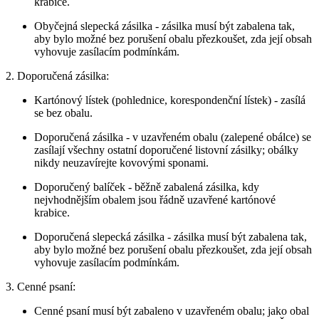
krabice.
Obyčejná slepecká zásilka - zásilka musí být zabalena tak,
aby bylo možné bez porušení obalu přezkoušet, zda její obsah
vyhovuje zasílacím podmínkám.
2. Doporučená zásilka:
Kartónový lístek (pohlednice, korespondenční lístek) - zasílá
se bez obalu.
Doporučená zásilka - v uzavřeném obalu (zalepené obálce) se
zasílají všechny ostatní doporučené listovní zásilky; obálky
nikdy neuzavírejte kovovými sponami.
Doporučený balíček - běžně zabalená zásilka, kdy
nejvhodnějším obalem jsou řádně uzavřené kartónové
krabice.
Doporučená slepecká zásilka - zásilka musí být zabalena tak,
aby bylo možné bez porušení obalu přezkoušet, zda její obsah
vyhovuje zasílacím podmínkám.
3. Cenné psaní:
Cenné psaní musí být zabaleno v uzavřeném obalu; jako obal