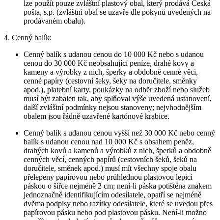
lze použít pouze zvláštní plastový obal, který prodává Česká
pošta, s.p. (zvláštní obal se uzavře dle pokynů uvedených na
prodávaném obalu).
4. Cenný balík:
Cenný balík s udanou cenou do 10 000 Kč nebo s udanou
cenou do 30 000 Kč neobsahující peníze, drahé kovy a
kameny a výrobky z nich, šperky a obdobně cenné věci,
cenné papíry (cestovní šeky, šeky na doručitele, směnky
apod.), platební karty, poukázky na odběr zboží nebo služeb
musí být zabalen tak, aby splňoval výše uvedená ustanovení,
další zvláštní podmínky nejsou stanoveny; nejvhodnějším
obalem jsou řádně uzavřené kartónové krabice.
Cenný balík s udanou cenou vyšší než 30 000 Kč nebo cenný
balík s udanou cenou nad 10 000 Kč s obsahem peněz,
drahých kovů a kamenů a výrobků z nich, šperků a obdobně
cenných věcí, cenných papírů (cestovních šeků, šeků na
doručitele, směnek apod.) musí mít všechny spoje obalu
přelepeny papírovou nebo průhlednou plastovou lepicí
páskou o šířce nejméně 2 cm; není-li páska potištěna znakem
jednoznačně identifikujícím odesílatele, opatří se nejméně
dvěma podpisy nebo razítky odesílatele, které se uvedou přes
papírovou pásku nebo pod plastovou pásku. Není-li možno