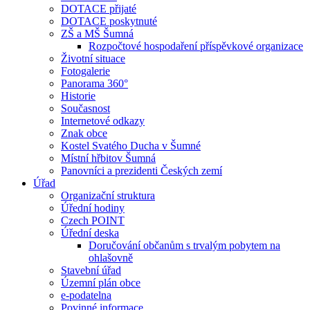
DOTACE přijaté
DOTACE poskytnuté
ZŠ a MŠ Šumná
Rozpočtové hospodaření příspěvkové organizace
Životní situace
Fotogalerie
Panorama 360°
Historie
Současnost
Internetové odkazy
Znak obce
Kostel Svatého Ducha v Šumné
Místní hřbitov Šumná
Panovníci a prezidenti Českých zemí
Úřad
Organizační struktura
Úřední hodiny
Czech POINT
Úřední deska
Doručování občanům s trvalým pobytem na
ohlašovně
Stavební úřad
Územní plán obce
e-podatelna
Povinné informace