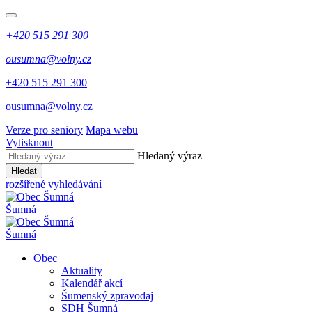
+420 515 291 300
ousumna@volny.cz
+420 515 291 300
ousumna@volny.cz
Verze pro seniory
Mapa webu
Vytisknout
Hledaný výraz
Hledat
rozšířené vyhledávání
Šumná
Šumná
Obec
Aktuality
Kalendář akcí
Šumenský zpravodaj
SDH Šumná