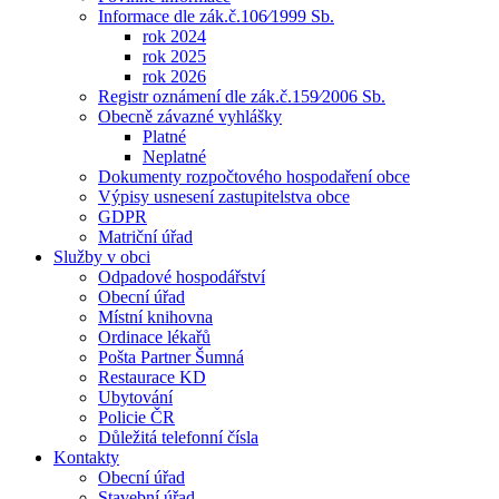
Informace dle zák.č.106⁄1999 Sb.
rok 2024
rok 2025
rok 2026
Registr oznámení dle zák.č.159⁄2006 Sb.
Obecně závazné vyhlášky
Platné
Neplatné
Dokumenty rozpočtového hospodaření obce
Výpisy usnesení zastupitelstva obce
GDPR
Matriční úřad
Služby v obci
Odpadové hospodářství
Obecní úřad
Místní knihovna
Ordinace lékařů
Pošta Partner Šumná
Restaurace KD
Ubytování
Policie ČR
Důležitá telefonní čísla
Kontakty
Obecní úřad
Stavební úřad