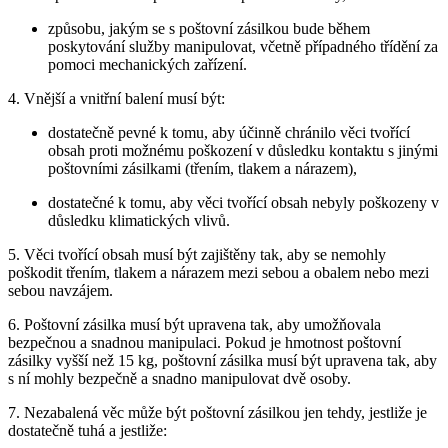
způsobu, jakým se s poštovní zásilkou bude během
poskytování služby manipulovat, včetně případného třídění za
pomoci mechanických zařízení.
4. Vnější a vnitřní balení musí být:
dostatečně pevné k tomu, aby účinně chránilo věci tvořící
obsah proti možnému poškození v důsledku kontaktu s jinými
poštovními zásilkami (třením, tlakem a nárazem),
dostatečné k tomu, aby věci tvořící obsah nebyly poškozeny v
důsledku klimatických vlivů.
5. Věci tvořící obsah musí být zajištěny tak, aby se nemohly
poškodit třením, tlakem a nárazem mezi sebou a obalem nebo mezi
sebou navzájem.
6. Poštovní zásilka musí být upravena tak, aby umožňovala
bezpečnou a snadnou manipulaci. Pokud je hmotnost poštovní
zásilky vyšší než 15 kg, poštovní zásilka musí být upravena tak, aby
s ní mohly bezpečně a snadno manipulovat dvě osoby.
7. Nezabalená věc může být poštovní zásilkou jen tehdy, jestliže je
dostatečně tuhá a jestliže: