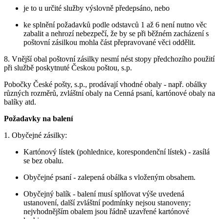
je to u určité služby výslovně předepsáno, nebo
ke splnění požadavků podle odstavců 1 až 6 není nutno věc
zabalit a nehrozí nebezpečí, že by se při běžném zacházení s
poštovní zásilkou mohla část přepravované věci oddělit.
8. Vnější obal poštovní zásilky nesmí nést stopy předchozího použití
při službě poskytnuté Českou poštou, s.p.
Pobočky České pošty, s.p., prodávají vhodné obaly - např. obálky
různých rozměrů, zvláštní obaly na Cenná psaní, kartónové obaly na
balíky atd.
Požadavky na balení
1. Obyčejné zásilky:
Kartónový lístek (pohlednice, korespondenční lístek) - zasílá
se bez obalu.
Obyčejné psaní - zalepená obálka s vloženým obsahem.
Obyčejný balík - balení musí splňovat výše uvedená
ustanovení, další zvláštní podmínky nejsou stanoveny;
nejvhodnějším obalem jsou řádně uzavřené kartónové