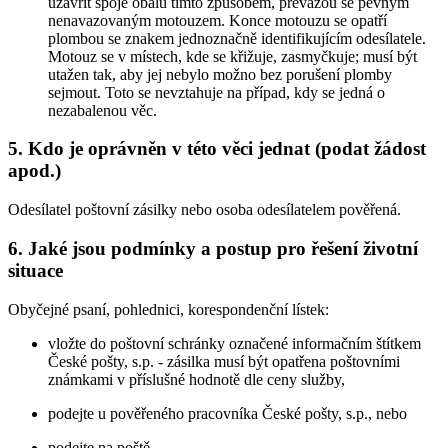
uzavřít spoje obalu tímto způsobem, převážou se pevným
nenavazovaným motouzem. Konce motouzu se opatří
plombou se znakem jednoznačně identifikujícím odesílatele.
Motouz se v místech, kde se křižuje, zasmyčkuje; musí být
utažen tak, aby jej nebylo možno bez porušení plomby
sejmout. Toto se nevztahuje na případ, kdy se jedná o
nezabalenou věc.
5. Kdo je oprávněn v této věci jednat (podat žádost
apod.)
Odesílatel poštovní zásilky nebo osoba odesílatelem pověřená.
6. Jaké jsou podmínky a postup pro řešení životní
situace
Obyčejné psaní, pohlednici, korespondenční lístek:
vložte do poštovní schránky označené informačním štítkem
České pošty, s.p. - zásilka musí být opatřena poštovními
známkami v příslušné hodnotě dle ceny služby,
podejte u pověřeného pracovníka České pošty, s.p., nebo
podejte na poště.