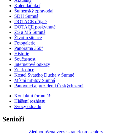
Aktuality
Kalendář akcí
Šumenský zpravodaj
SDH Šumná
DOTACE přijaté
DOTACE poskytnuté
ZŠ a MŠ Šumná
Životní situace
Fotogalerie
Panorama 360°
Historie
Současnost
Internetové odkazy
Znak obce
Kostel Svatého Ducha v Šumné
Místní hřbitov Šumná
Panovníci a prezidenti Českých zemí
Kontaktní formulář
Hlášení rozhlasu
Svozy odpadů
Senioři
Zjednodušená verze stránek pro seniory.