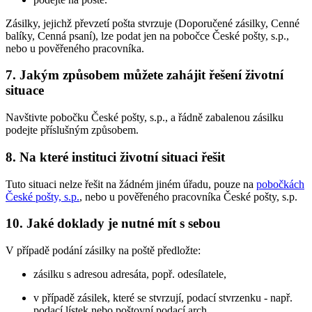
Zásilky, jejichž převzetí pošta stvrzuje (Doporučené zásilky, Cenné
balíky, Cenná psaní), lze podat jen na pobočce České pošty, s.p.,
nebo u pověřeného pracovníka.
7. Jakým způsobem můžete zahájit řešení životní
situace
Navštivte pobočku České pošty, s.p., a řádně zabalenou zásilku
podejte příslušným způsobem.
8. Na které instituci životní situaci řešit
Tuto situaci nelze řešit na žádném jiném úřadu, pouze na
pobočkách
České pošty, s.p.
, nebo u pověřeného pracovníka České pošty, s.p.
10. Jaké doklady je nutné mít s sebou
V případě podání zásilky na poště předložte:
zásilku s adresou adresáta, popř. odesílatele,
v případě zásilek, které se stvrzují, podací stvrzenku - např.
podací lístek nebo poštovní podací arch,