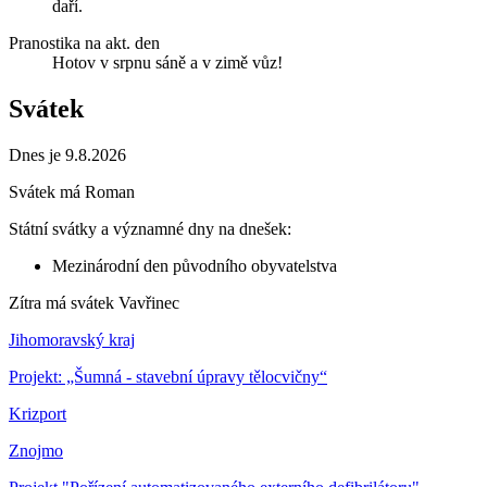
daří.
Pranostika na akt. den
Hotov v srpnu sáně a v zimě vůz!
Svátek
Dnes je 9.8.2026
Svátek má
Roman
Státní svátky a významné dny na dnešek:
Mezinárodní den původního obyvatelstva
Zítra má svátek
Vavřinec
Jihomoravský kraj
Projekt: „Šumná - stavební úpravy tělocvičny“
Krizport
Znojmo