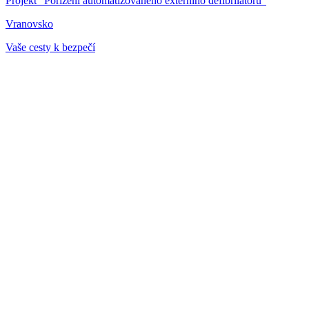
Projekt "Pořízení automatizovaného externího defibrilátoru"
Vranovsko
Vaše cesty k bezpečí