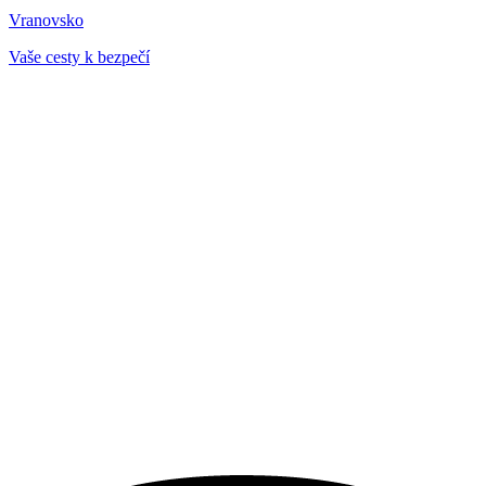
Vranovsko
Vaše cesty k bezpečí