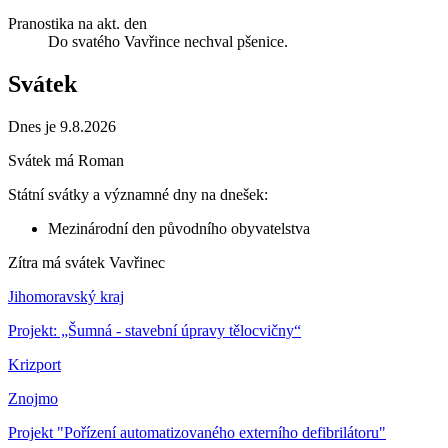
Pranostika na akt. den
Do svatého Vavřince nechval pšenice.
Svátek
Dnes je 9.8.2026
Svátek má
Roman
Státní svátky a významné dny na dnešek:
Mezinárodní den původního obyvatelstva
Zítra má svátek
Vavřinec
Jihomoravský kraj
Projekt: „Šumná - stavební úpravy tělocvičny“
Krizport
Znojmo
Projekt "Pořízení automatizovaného externího defibrilátoru"