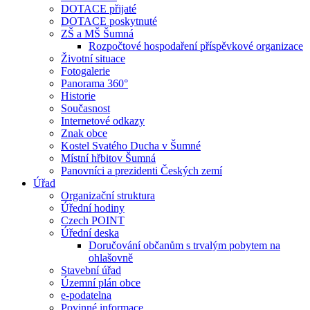
DOTACE přijaté
DOTACE poskytnuté
ZŠ a MŠ Šumná
Rozpočtové hospodaření příspěvkové organizace
Životní situace
Fotogalerie
Panorama 360°
Historie
Současnost
Internetové odkazy
Znak obce
Kostel Svatého Ducha v Šumné
Místní hřbitov Šumná
Panovníci a prezidenti Českých zemí
Úřad
Organizační struktura
Úřední hodiny
Czech POINT
Úřední deska
Doručování občanům s trvalým pobytem na
ohlašovně
Stavební úřad
Územní plán obce
e-podatelna
Povinné informace