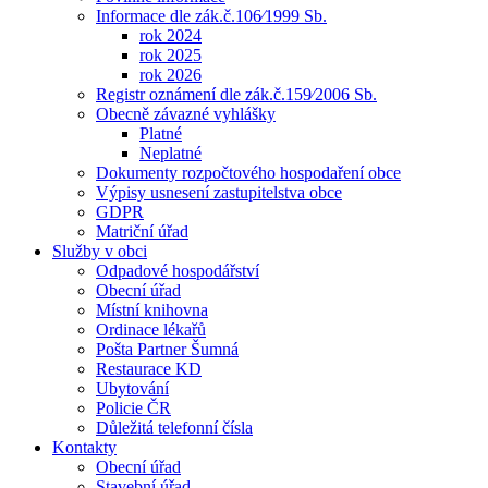
Informace dle zák.č.106⁄1999 Sb.
rok 2024
rok 2025
rok 2026
Registr oznámení dle zák.č.159⁄2006 Sb.
Obecně závazné vyhlášky
Platné
Neplatné
Dokumenty rozpočtového hospodaření obce
Výpisy usnesení zastupitelstva obce
GDPR
Matriční úřad
Služby v obci
Odpadové hospodářství
Obecní úřad
Místní knihovna
Ordinace lékařů
Pošta Partner Šumná
Restaurace KD
Ubytování
Policie ČR
Důležitá telefonní čísla
Kontakty
Obecní úřad
Stavební úřad