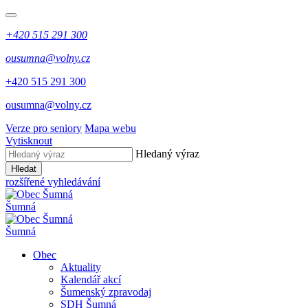
+420 515 291 300
ousumna@volny.cz
+420 515 291 300
ousumna@volny.cz
Verze pro seniory
Mapa webu
Vytisknout
Hledaný výraz
Hledat
rozšířené vyhledávání
Šumná
Šumná
Obec
Aktuality
Kalendář akcí
Šumenský zpravodaj
SDH Šumná