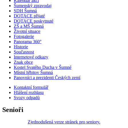
Kalendář akcí
Šumenský zpravodaj
SDH Šumná
DOTACE přijaté
DOTACE poskytnuté
ZŠ a MŠ Šumná
Životní situace
Fotogalerie
Panorama 360°
Historie
Současnost
Internetové odkazy
Znak obce
Kostel Svatého Ducha v Šumné
Místní hřbitov Šumná
Panovníci a prezidenti Českých zemí
Kontaktní formulář
Hlášení rozhlasu
Svozy odpadů
Senioři
Zjednodušená verze stránek pro seniory.